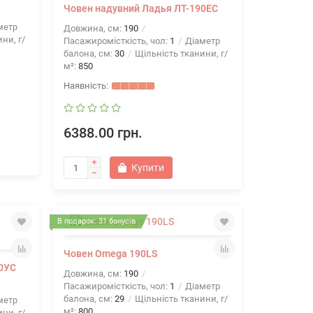
Човен надувний Ладья ЛТ-190ЕС
метр
Довжина, см:
190
ни, г/
Пасажиромісткість, чол:
1
Діаметр
балона, см:
30
Щільність тканини, г/
м²:
850
6388.00 грн.
Купити
В подарок: 31 бонусів
Човен Omega 190LS
90УС
Довжина, см:
190
Пасажиромісткість, чол:
1
Діаметр
балона, см:
29
Щільність тканини, г/
метр
м²:
800
ни, г/