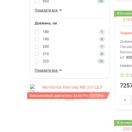
950
22
Показати все
В подарок
Довжина, см
180
1
Човен
190
6
Довжи
200
Пасажи
1
балона
210
8
м²:
85
220
10
Показати все
7257
Мотоблок Кентавр МБ 2012ДЭ
Бензиновый двигатель Al-ko Pro 125 OHV
В подарок