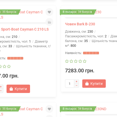
: 35 бонусів
В подарок: 34 бонусів
Човен Bark B-230
 Sport-Boat Cayman C 210 LS
Довжина, см:
230
Пасажиромісткість, чол:
2
Діа
на, см:
210
балона, см:
35
Щільність ткани
ромісткість, чол:
1
Діаметр
м²:
800
, см:
33
Щільність тканини, г/
0
7283.00 грн.
.00 грн.
Купити
Купити
: 35 бонусів
В подарок: 34 бонусів