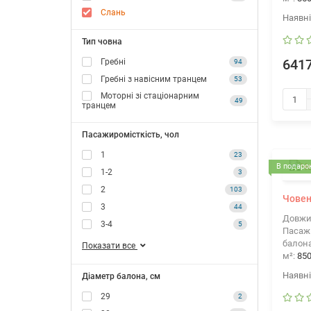
Слань
Тип човна
Гребні
6417
94
Гребні з навісним транцем
53
Моторні зі стаціонарним
49
транцем
Пасажиромісткість, чол
1
23
В подарок
1-2
3
2
103
Човен
3
44
Довжи
3-4
5
Пасажи
балона
Показати все
м²:
85
Діаметр балона, см
29
2