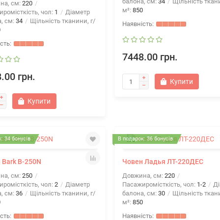
балона, см:
34
Щільність ткани
на, см:
220
м²:
850
ромісткість, чол:
1
Діаметр
, см:
34
Щільність тканини, г/
0
7448.00 грн.
.00 грн.
Купити
Купити
: 34 бонусів
В подарок: 36 бонусів
 Bark B-250N
Човен Ладья ЛТ-220ДЕС
на, см:
250
Довжина, см:
220
ромісткість, чол:
2
Діаметр
Пасажиромісткість, чол:
1-2
Ді
, см:
36
Щільність тканини, г/
балона, см:
30
Щільність ткани
0
м²:
850