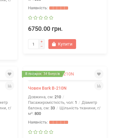
6750.00 грн.
Купити
В подарок: 34 бонусів
Човен Bark B-210N
Довжина, см:
210
метр
Пасажиромісткість, чол:
1
Діаметр
ни, г/
балона, см:
33
Щільність тканини, г/
м²:
800