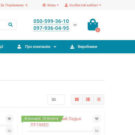
Порівняння:
0
Мова
Особистий кабінет
050-599-36-10
097-936-04-95
0
ії
Про компанію
Виробники
В подарок: 36 бонусів