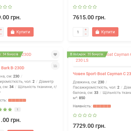
.00 грн.
7615.00 грн.
Купити
Купити
: 34 бонусів
В подарок: 35 бонусів
 Bark B-230D
Човен Sport-Boat Cayman C 23
на, см:
230
ромісткість, чол:
2
Діаметр
Довжина, см:
230
, см:
34
Щільність тканини, г/
Пасажиромісткість, чол:
2
Діа
0
балона, см:
33
Щільність ткани
м²:
850
1
.00 грн.
7729.00 грн.