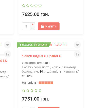
7625.00 грн.
Купити
В подарок: 36 бонусів
Човен Ладья ЛТ-240АЕС
0 LS
Довжина, см:
240
Пасажиромісткість, чол:
2
Діаметр
балона, см:
30
Щільність тканини, г/
метр
м²:
850
ни, г/
7751.00 грн.