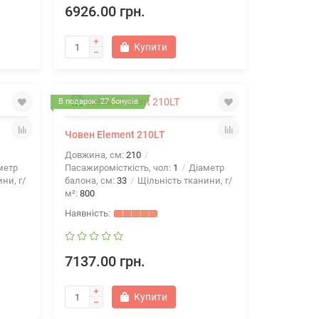
6926.00 грн.
Купити
В подарок: 27 бонусів
Човен Element 210LT
Довжина, см:
210
метр
Пасажиромісткість, чол:
1
Діаметр
ни, г/
балона, см:
33
Щільність тканини, г/
м²:
800
7137.00 грн.
Купити