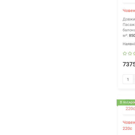
Човен
Довжи
Пасажи
балона
м²:
85
7375
В подарок
Човен
220c