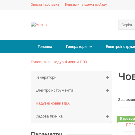
Оплата і доставка
Контакти та схема проїзду
Скрізь
Головна
Генератори
Електроінструм
Головна
Надувні човни ПВХ
Чов
Генератори
Електроінструменти
За замо
Надувні човни ПВХ
Садова техніка
В подарок
Параметри