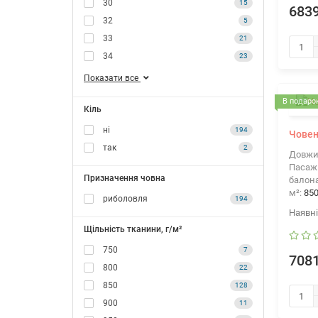
30
15
6839
32
5
33
21
34
23
Показати все
В подарок
Кіль
ні
194
Човен
так
2
Довжи
Пасажи
Призначення човна
балона
м²:
85
риболовля
194
Щільність тканини, г/м²
750
7
7081
800
22
850
128
900
11