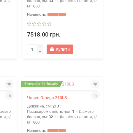
ни, г/
балона, см:
30
Щільність тканини, г/
м²:
850
7518.00 грн.
Купити
В подарок: 31 бонусів
Човен Omega 210LS
Довжина, см:
210
аметр
Пасажиромісткість, чол:
1
Діаметр
ни, г/
балона, см:
32
Щільність тканини, г/
м²:
800