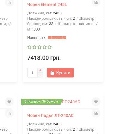
Човен Element 245L
Довжина, см:
245
метр
Пасажиромісткість, чол:
2
Діаметр
ни, г/
балона, см:
33
Щільність тканини, г/
м²:
800
7418.00 грн.
Купити
В подарок: 36 бонусів
Човен Ладья ЛТ-240АС
Довжина, см:
240
метр
Пасажиромісткість, чол:
2
Діаметр