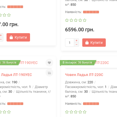
м²:
850
.00 грн.
6596.00 грн.
Купити
Купити
: 36 бонусів
В подарок: 36 бонусів
 Ладья ЛТ-190УЕС
Човен Ладья ЛТ-220С
на, см:
190
Довжина, см:
220
ромісткість, чол:
1
Діаметр
Пасажиромісткість, чол:
1
Діа
, см:
30
Щільність тканини, г/
балона, см:
30
Щільність ткани
0
м²:
850