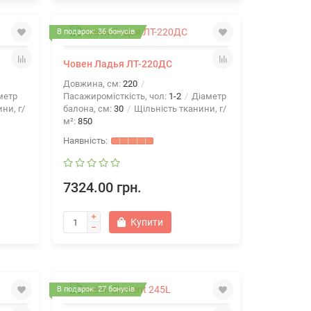
В подарок: 36 бонусів
Човен Ладья ЛТ-220ДС
Довжина, см:
220
метр
Пасажиромісткість, чол:
1-2
Діаметр
ни, г/
балона, см:
30
Щільність тканини, г/
м²:
850
7324.00 грн.
Купити
В подарок: 27 бонусів