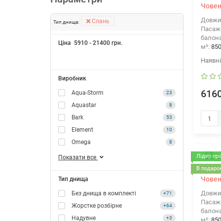
Човен
Довжи
Слань
Тип днища:
Пасажи
балона
Ціна
5910
-
21400
грн.
м²:
85
Виробник
6160
Aqua-Storm
23
Aquastar
8
Bark
53
Element
10
Omega
8
Лідер пр
Показати все
В подарок
Човен
Тип днища
Довжи
Без днища в комплекті
+71
Пасажи
Жорстке розбірне
+64
балона
Надувне
+3
м²:
85