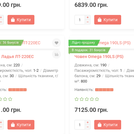
.00 грн.
6839.00 грн.
Купити
Купити
: 36 бонусів
Лідер продажу
В подарок: 31 бонусів
 Ладья ЛТ-220ЕС
Човен Omega 190LS (PS)
на, см:
220
Довжина, см:
190
ромісткість, чол:
1-2
Діаметр
Пасажиромісткість, чол:
1
Діа
, см:
30
Щільність тканини, г/
балона, см:
29
Щільність ткани
0
м²:
800
.00 грн.
7125.00 грн.
Купити
Купити