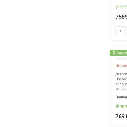
7589
В подарок
Човен
Довжи
Пасажи
балона
м²:
80
7691