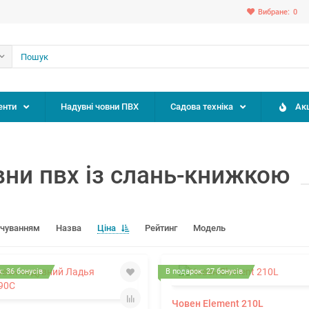
Вибране:
0
енти
Надувні човни ПВХ
Садова техніка
Акц
ни пвх із слань-книжкою
вчуванням
Назва
Ціна
Рейтинг
Модель
: 36 бонусів
В подарок: 27 бонусів
Човен Element 210L