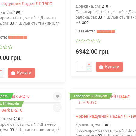
 надувний Ладья ЛТ-190С
Довжина, см:
210
Пасажиромісткість, чол:
1
Діа
на, см:
190
балона, см:
33
Щільність ткани
ромісткість, чол:
1
Діаметр
м²:
800
, см:
30
Щільність тканини, г/
0
6342.00 грн.
.00 грн.
Купити
Купити
одажу
В подарок: 36 бонусів
: 34 бонусів
 Bark B-210
Човен надувний Ладья ЛТ-1
на, см:
210
ромісткість, чол:
1
Діаметр
Довжина, см:
190
, см:
33
Щільність тканини, г/
Пасажиромісткість, чол:
1
Діа
0
балона, см:
30
Щільність ткани