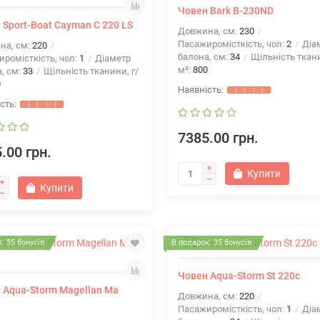
Човен Bark B-230ND
 Sport-Boat Cayman C 220 LS
Довжина, см:
230
Пасажиромісткість, чол:
2
Діа
на, см:
220
балона, см:
34
Щільність ткани
ромісткість, чол:
1
Діаметр
м²:
800
, см:
33
Щільність тканини, г/
0
7385.00 грн.
.00 грн.
Купити
Купити
: 35 бонусів
В подарок: 35 бонусів
Човен Aqua-Storm St 220c
 Aqua-Storm Magellan Ma
Довжина, см:
220
Пасажиромісткість, чол:
1
Діа