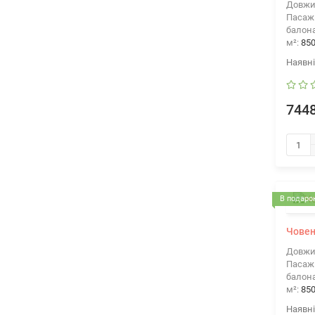
Довжи
Пасажи
балона
м²:
85
7448
В подарок
Човен
Довжи
Пасажи
балона
м²:
85