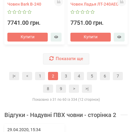
Човен Bark B-240
Човен Ладья ЛТ-240АЕС
7741.00 грн.
7751.00 грн.
Купити
Купити
Показати ще
|<
<
1
2
3
4
5
6
7
8
9
>
>|
Показано з 31 по 60 із 334 (12 сторінок)
Відгуки - Надувні ПВХ човни - сторінка 2
29.04.2020, 15:34