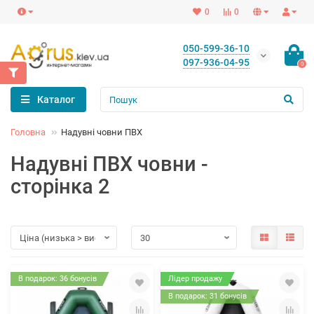
0
0
050-599-36-10
097-936-04-95
0
Каталог
Головна
Надувні човни ПВХ
Надувні ПВХ човни -
сторінка 2
В подарок: 36 бонусів
Лідер продажу
В подарок: 31 бонусів