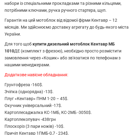
набори із спеціальними прокладками та різними кільцями,
потрібними ключами, ручка ручного стартера, щуп.
Гарантія на цей мотоблок від відомої фірми Кентавр – 12
місяців. Ми здійснюємо доставку агрегату до будь-якого міста
України.
Для того щоб
купити дизельний мотоблок Кентавр МБ
1010
ДЕ (комплект з фрезою), необхідно просто розмістити
замовлення через «Кошик» або зв'язатися по телефонам з
нашими менеджерами.
Додаткове навісне обладнання:
Грунтофреза -160$.
Зчіпка (однорядна) -13$.
Плуг «Кентавр» ПНМ 1-20 – 45$.
Окучник універсальний -17$.
Картоплесаджалка КС-1МБ, КС-2МБ -3050$.
Картоплекопувач -438грн
Плоскоріз (3 пари ножів) -10$.
Причіп Кентавр 1ПМБ-0,7 - 234$.