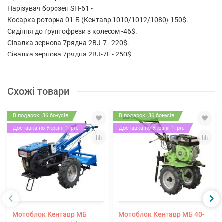
Нарізувач борозен SH-61 -
Косарка роторна 01-Б (Кентавр 1010/1012/1080)-150$.
Сидіння до ґрунтофрези з колесом -46$.
Сівалка зернова 7рядна 2BJ-7 - 220$.
Сівалка зернова 7рядна 2BJ-7F - 250$.
Схожі товари
В подарок: 36 бонусів
В подарок: 36 бонусів
Доставка по Україні 1грн.
Доставка по Україні 1грн.
Мотоблок Кентавр МБ
Мотоблок Кентавр МБ 40-