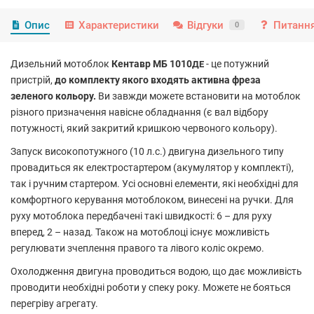
Опис
Характеристики
Відгуки
Питання
0
Дизельний мотоблок
Кентавр МБ 1010
- це потужний
ДЕ
пристрій,
до комплекту якого входять активна фреза
зеленого кольору.
Ви завжди можете встановити на мотоблок
різного призначення навісне обладнання (є вал відбору
потужності, який закритий кришкою червоного кольору).
Запуск високопотужного (10 л.с.) двигуна дизельного типу
провадиться як електростартером (акумулятор у комплекті),
так і ручним стартером. Усі основні елементи, які необхідні для
комфортного керування мотоблоком, винесені на ручки. Для
руху мотоблока передбачені такі швидкості: 6 – для руху
вперед, 2 – назад. Також на мотоблоці існує можливість
регулювати зчеплення правого та лівого коліс окремо.
Охолодження двигуна проводиться водою, що дає можливість
проводити необхідні роботи у спеку року. Можете не бояться
перегріву агрегату.