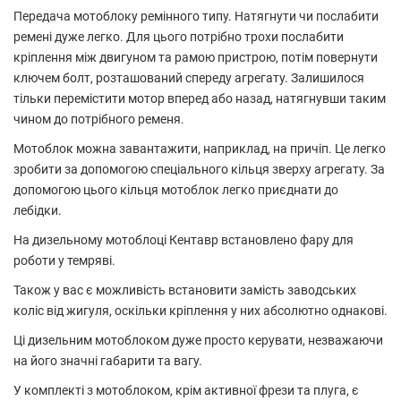
Передача мотоблоку ремінного типу. Натягнути чи послабити
ремені дуже легко. Для цього потрібно трохи послабити
кріплення між двигуном та рамою пристрою, потім повернути
ключем болт, розташований спереду агрегату. Залишилося
тільки перемістити мотор вперед або назад, натягнувши таким
чином до потрібного ременя.
Мотоблок можна завантажити, наприклад, на причіп. Це легко
зробити за допомогою спеціального кільця зверху агрегату. За
допомогою цього кільця мотоблок легко приєднати до
лебідки.
На дизельному мотоблоці Кентавр встановлено фару для
роботи у темряві.
Також у вас є можливість встановити замість заводських
коліс від жигуля, оскільки кріплення у них абсолютно однакові.
Ці дизельним мотоблоком дуже просто керувати, незважаючи
на його значні габарити та вагу.
У комплекті з мотоблоком, крім активної фрези та плуга, є