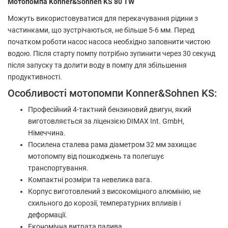
Мотопомпа Konner&Sohnen KS 80 TW
Можуть використовуватися для перекачування рідини з
частинками, що зустрічаються, не більше 5-6 мм. Перед
початком роботи насос насоса необхідно заповнити чистою
водою. Після старту помпу потрібно зупинити через 30 секунд
після запуску та долити воду в помпу для збільшення
продуктивності.
Особливості мотопомпи Konner&Sohnen KS:
Професійний 4-тактний бензиновий двигун, який
виготовляється за ліцензією DIMAX Int. GmbH,
Німеччина.
Посилена сталева рама діаметром 32 мм захищає
мотопомпу від пошкоджень та полегшує
транспортування.
Компактні розміри та невелика вага.
Корпус виготовлений з високоміцного алюмінію, не
схильного до корозії, температурних впливів і
деформації.
Економічна витрата палива.