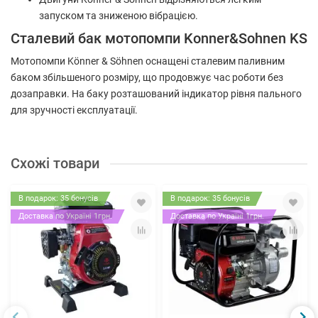
запуском та зниженою вібрацією.
Сталевий бак мотопомпи Konner&Sohnen KS
Мотопомпи Könner & Söhnen оснащені сталевим паливним
баком збільшеного розміру, що продовжує час роботи без
дозаправки. На баку розташований індикатор рівня пального
для зручності експлуатації.
Схожі товари
В подарок: 35 бонусів
В подарок: 35 бонусів
Доставка по Україні 1грн.
Доставка по Україні 1грн.