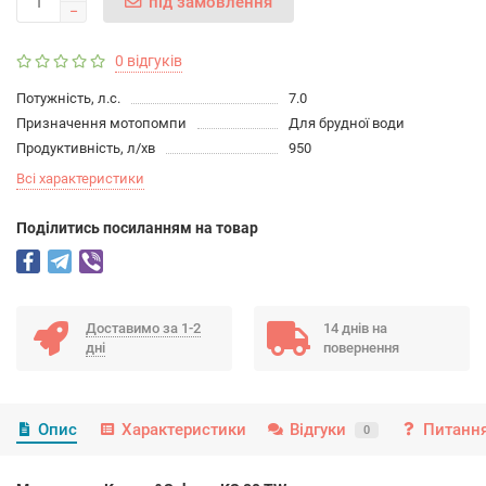
під замовлення
0 відгуків
Потужність, л.с.
7.0
Призначення мотопомпи
Для брудної води
Продуктивність, л/хв
950
Всі характеристики
Подiлитись посиланням на товар
Доставимо за 1-2
14 днів на
дні
повернення
Опис
Характеристики
Відгуки
Питання
0