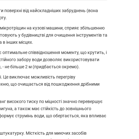
и поверхні від найскладніших забруднень (вона
рту.
о мікротріщин на кузові машини, сприяє збільшенню
стовують у будівництві для очищення інструментів та
 в інших місцях.
 оптимальне співвідношення моменту, що крутить, і
остійного забору води дозволяє використовувати
- не більше 2 м (придбається окремо).
. Це виключає можливість перегріву
верхню, що очищається від пошкодження дрібними
нг високого тиску по міцності значно перевершує
игуна, а також має стійкість до зовнішнього
, формує струмінь води, що обертається, яка впливає
 штукатурку. Місткість для миючих засобів