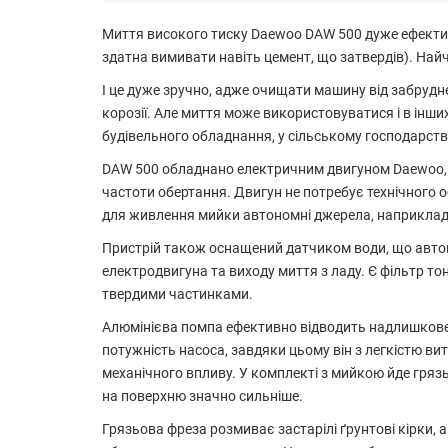
Миття високого тиску Daewoo DAW 500 дуже ефектив
здатна вимивати навіть цемент, що затвердів). Най
І це дуже зручно, адже очищати машину від забрудн
корозії. Але миття може використовуватися і в інши
будівельного обладнання, у сільському господарстві 
DAW 500 обладнано електричним двигуном Daewoo, р
частоти обертання. Двигун не потребує технічного 
для живлення мийки автономні джерела, наприклад, 
Пристрій також оснащений датчиком води, що авто
електродвигуна та виходу миття з ладу. Є фільтр т
твердими частинками.
Алюмінієва помпа ефективно відводить надлишкове 
потужність насоса, завдяки цьому він з легкістю в
механічного впливу. У комплекті з мийкою йде грязь
на поверхню значно сильніше.
Грязьова фреза розмиває застарілі ґрунтові кірки,