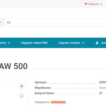
Вибране:
0
енти
Надувні човни ПВХ
Садова техніка
Акц
DAW 500
Артикул:
3293
Виробники
Dae
Бонусні бали:
21