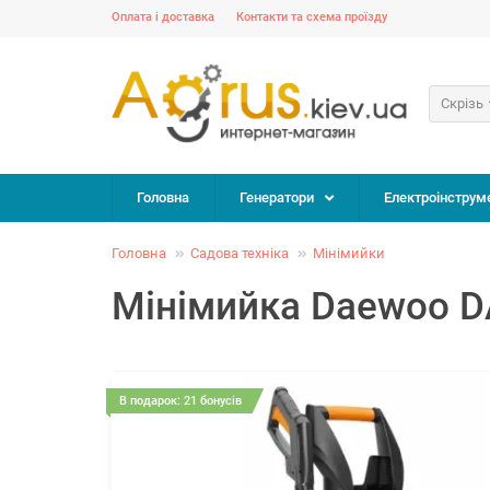
Оплата і доставка
Контакти та схема проїзду
Скрізь
Головна
Генератори
Електроінструм
Головна
Садова техніка
Мінімийки
Мінімийка Daewoo 
В подарок: 21 бонусів