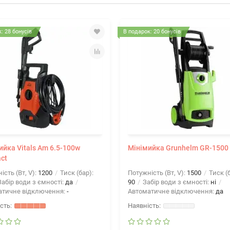
: 28 бонусів
В подарок: 20 бонусів
ийка Vitals Am 6.5-100w
Мінімийка Grunhelm GR-1500
ct
ість (Вт, V):
1200
Тиск (бар):
Потужність (Вт, V):
1500
Тиск (б
абір води з ємності:
да
90
Забір води з ємності:
ні
атичне відключення:
-
Автоматичне відключення:
да