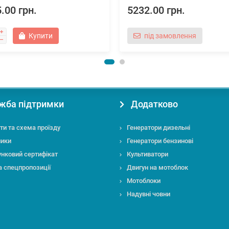
.00 грн.
5232.00 грн.
Купити
під замовлення
жба підтримки
Додатково
ти та схема проїзду
Генератори дизельні
ники
Генератори бензинові
нковий сертифікат
Культиватори
та спецпропозиції
Двигун на мотоблок
Мотоблоки
Надувні човни