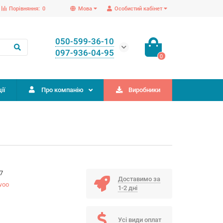
Порівняння:
0
Мова
Особистий кабінет
050-599-36-10
097-936-04-95
0
ії
Про компанію
Виробники
7
Доставимо за
woo
1-2 дні
Усі види оплат