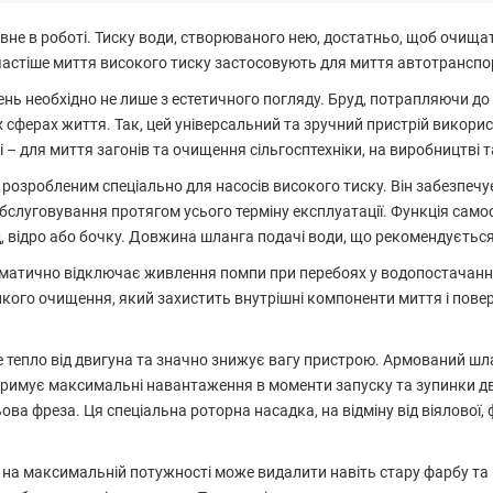
не в роботі. Тиску води, створюваного нею, достатньо, щоб очищат
частіше миття високого тиску застосовують для миття автотранспо
ень необхідно не лише з естетичного погляду. Бруд, потрапляючи д
х сферах життя. Так, цей універсальний та зручний пристрій викори
– для миття загонів та очищення сільгосптехніки, на виробництві та
озробленим спеціально для насосів високого тиску. Він забезпечує
обслуговування протягом усього терміну експлуатації. Функція сам
відро або бочку. Довжина шланга подачі води, що рекомендується, 
матично відключає живлення помпи при перебоях у водопостачанні
онкого очищення, який захистить внутрішні компоненти миття і по
тепло від двигуна та значно знижує вагу пристрою. Армований шла
итримує максимальні навантаження в моменти запуску та зупинки дв
ова фреза. Ця спеціальна роторна насадка, на відміну від віялової
 а на максимальній потужності може видалити навіть стару фарбу та