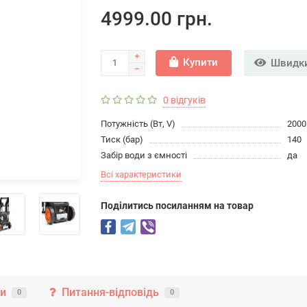
4999.00 грн.
Купити
Швидки
0 відгуків
Потужність (Вт, V)
2000
Тиск (бар)
140
Забір води з ємності
да
Всі характеристики
Подiлитись посиланням на товар
ки
Питання-відповідь
0
0