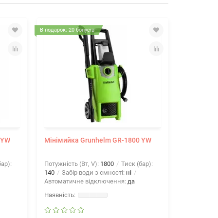
В подарок: 20 бонусів
В подарок: 20 
 YW
Мінімийка Grunhelm GR-1800 YW
Мінімийк
ар):
Потужність (Вт, V):
1800
Тиск (бар):
Потужність 
140
Забір води з ємності:
ні
160
Забір
Автоматичне відключення:
да
Автоматич