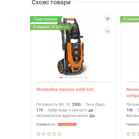
Схожі товари
Лідер продажу
В подарок
В подарок: 21 бонусів
Мінімийка Daewoo DAW 600
Мінім
compa
Потужність (Вт, V):
2500
Тиск (бар):
Потужн
170
Забір води з ємності:
да
100
З
Автоматичне відключення:
Да
Автом