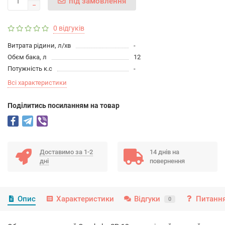
під замовлення
0 відгуків
Витрата рідини, л/хв
-
Обєм бака, л
12
Потужність к.с
-
Всі характеристики
Подiлитись посиланням на товар
Доставимо за 1-2
14 днів на
дні
повернення
Опис
Характеристики
Відгуки
Питання
0