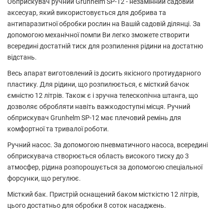
Обприскувач ручний Grunhelm SP-12 - незамінний садовий
аксесуар, який використовується для добрива та
антипаразитної обробки рослин на Вашій садовій ділянці. За
допомогою механічної помпи Ви легко зможете створити
всередині достатній тиск для розпилення рідини на достатню
відстань.
Весь апарат виготовлений із досить якісного протиударного
пластику. Для рідини, що розпилюється, є місткий бачок
ємністю 12 літрів. Також є і зручна телескопічна штанга, що
дозволяє обробляти навіть важкодоступні місця. Ручний
обприскувач Grunhelm SP-12 має плечовий ремінь для
комфортної та тривалої роботи.
Ручний насос. За допомогою пневматичного насоса, всередині
обприскувача створюється область високого тиску до 3
атмосфер, рідина розпорошується за допомогою спеціальної
форсунки, що регулює.
Місткий бак. Пристрій оснащений баком місткістю 12 літрів,
цього достатньо для обробки 8 соток насаджень.