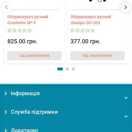
Обприскувач ручний
Обприскувач ручний
Grunhelm SP-9
Леміра ОП-203
825.00 грн.
377.00 грн.
під замовлення
під замовлення
Інформація
Служба підтримки
Додатково