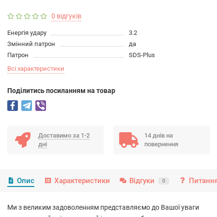
0 відгуків
Енергія удару
3.2
Змінний патрон
да
Патрон
SDS-Plus
Всі характеристики
Подiлитись посиланням на товар
Доставимо за 1-2
14 днів на
дні
повернення
Опис
Характеристики
Відгуки
Питання
0
Ми з великим задоволенням представляємо до Вашої уваги