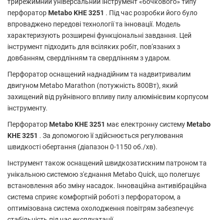
трирежимний універсальний інструмент «бочкового» типу
перфоратор
Metabo KHE 3251
. Під час розробки його було
впроваджено передові технології та інновації. Модель
характеризують розширені функціональні завдання. Цей
інструмент підходить для всіляких робіт, пов'язаних з
довбанням, свердлінням та свердлінням з ударом.
Перфоратор оснащений наднадійним та надвитривалим
двигуном Metabo Marathon (потужність 800Вт), який
захищений від руйнівного впливу пилу алюмінієвим корпусом
інструменту.
Перфоратор
Metabo KHE 3251
має електронну систему
Metabo
KHE 3251
. За допомогою її здійснюється регулювання
швидкості обертання (діапазон 0-1150 об./хв).
Інструмент також оснащений швидкозатискним патроном та
унікальною системою з'єднання Metabo Quick, що полегшує
встановлення або зміну насадок. Інноваційна антивібраційна
система сприяє комфортній роботі з перфоратором, а
оптимізована система охолодження повітрям забезпечує
стабільність під час експлуатації.