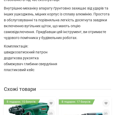
Внутрішню механіку апарату ґрунтовно захищає від ударів та
інших ушкоджень, міцних корпус із сплаву алюмінію. Простота
в обслуговуванні та порівняльна легкість досягнута завдяки
включенню вугільних щіток, що мають опцію
самовідключення. Придбавши цей інструмент, ви отримаєте
чудового помічника у будівельних роботах.
Комплектація:
швидкозатискний патрон
додаткова рукоятка
обмежувач глибини свердління
пластиковий кейс
Схожі товари
В подарок: 15 бонусів
В подарок: 17 бонусів