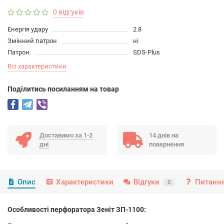
0 відгуків
Енергія удару
2.8
Змінний патрон
ні
Патрон
SDS-Plus
Всі характеристики
Подiлитись посиланням на товар
Доставимо за 1-2
14 днів на
дні
повернення
Опис
Характеристики
Відгуки
Питання
0
Особливості перфоратора Зеніт ЗП-1100: