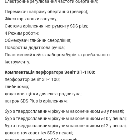
Електронне регулювання частоти обертання;
Перемикач напряму обертання (реверс);
Фіксатор кнопки запуску;
Система кріплення інструменту SDS-plus;
4 Режим роботи;
Обмежувач глибини свердління;
Поворотна додаткова ручка;
Пластиковий кейс з набором бурів та довбального
інструменту.
Комплектація перфоратора Зеніт ЗП-1100:
перфоратор Зеніт ЗП-1100;
глибиномір;
додаткові щітки для електродвигуна;
патрон SDS-Plus із кріпленням;
бур з твердосплавним ріжучим наконечником ⌀8 у пеналі;
бур з твердосплавним ріжучим наконечником ⌀10 у пеналі;
бур з твердосплавним ріжучим наконечником ⌀12 у пеналі;
долото точкове піку SDS у пеналі;