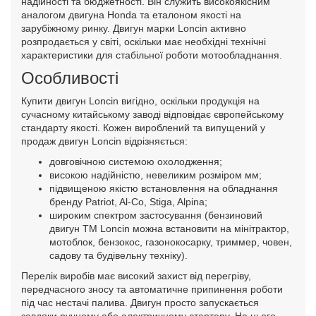
надійності та бюджетності. Він служить високоякісним
аналогом двигуна Honda та еталоном якості на
зарубіжному ринку. Двигун марки Loncin активно
розпродається у світі, оскільки має необхідні технічні
характеристики для стабільної роботи мотообладнання.
Особливості
Купити двигун Loncin вигідно, оскільки продукція на
сучасному китайському заводі відповідає європейському
стандарту якості. Кожен вироблений та випущений у
продаж двигун Loncin відрізняється:
довговічною системою охолодження;
високою надійністю, невеликим розміром мм;
підвищеною якістю встановлення на обладнання
бренду Patriot, Al-Co, Stiga, Alpina;
широким спектром застосування (бензиновий
двигун ТМ Loncin можна встановити на мінітрактор,
мотоблок, бензокос, газонокосарку, триммер, човен,
садову та будівельну техніку).
Перелік виробів має високий захист від перегріву,
передчасного зносу та автоматичне припинення роботи
під час нестачі палива. Двигун просто запускається