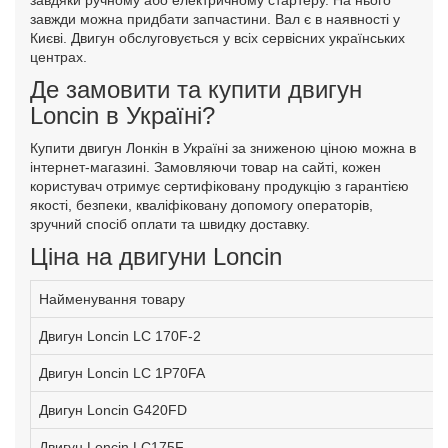
завдяки ручному або електричному стартеру. На нього
завжди можна придбати запчастини. Вал є в наявності у
Києві. Двигун обслуговується у всіх сервісних українських
центрах.
Де замовити та купити двигун
Loncin в Україні?
Купити двигун Лонкін в Україні за зниженою ціною можна в
інтернет-магазині. Замовляючи товар на сайті, кожен
користувач отримує сертифіковану продукцію з гарантією
якості, безпеки, кваліфіковану допомогу операторів,
зручний спосіб оплати та швидку доставку.
Ціна на двигуни Loncin
Найменування товару
Двигун Loncin LC 170F-2
Двигун Loncin LC 1P70FA
Двигун
Loncin
G420FD
Двигун
Loncin LC175F