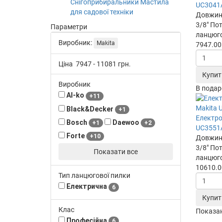
Снігоприбиральники
Мастила
UC3041
для садової техніки
Довжина
3/8"
Пот
Параметри
ланцюго
Виробник:
Makita
7947.00
Ціна
7947
-
11081
грн.
Купит
Виробник
В подар
Al-ko
+11
Black&Decker
+1
Електро
Bosch
Daewoo
+1
+2
UC3551
Forte
+10
Довжина
3/8"
Пот
Показати все
ланцюго
10610.0
Тип ланцюгової пилки
Електрична
6
Купит
Клас
Показано
Професійна
6