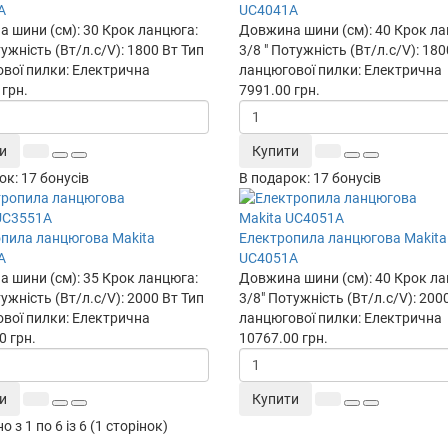
A
UC4041A
 шини (см):
30
Крок ланцюга:
Довжина шини (см):
40
Крок ла
ужність (Вт/л.с/V):
1800 Вт
Тип
3/8 "
Потужність (Вт/л.с/V):
180
вої пилки:
Електрична
ланцюгової пилки:
Електрична
 грн.
7991.00 грн.
и
Купити
ок: 17 бонусів
В подарок: 17 бонусів
пила ланцюгова Makita
Електропила ланцюгова Makita
A
UC4051A
 шини (см):
35
Крок ланцюга:
Довжина шини (см):
40
Крок ла
ужність (Вт/л.с/V):
2000 Вт
Тип
3/8"
Потужність (Вт/л.с/V):
200
вої пилки:
Електрична
ланцюгової пилки:
Електрична
0 грн.
10767.00 грн.
и
Купити
 з 1 по 6 із 6 (1 сторінок)