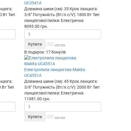
UC3541A
нцюга:
Довжина шини (см):
35
Крок ланцюга:
0 Вт
Тип
3/8"
Потужність (Вт/л.с/V):
1800 Вт
Тип
ланцюгової пилки:
Електрична
8095.00 грн.
Купити
В подарок: 17 бонусів
Електропила ланцюгова Makita
UC4551A
нцюга:
Довжина шини (см):
45
Крок ланцюга:
0 Вт
Тип
3/8"
Потужність (Вт/л.с/V):
2000 Вт
Тип
ланцюгової пилки:
Електрична
11081.00 грн.
Купити