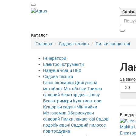
Скрізь
Каталог
Головна
Садова техніка
Пилки ланцюгові
Генератори
Ла
Електроінструменти
Надувні човни ПВХ
Садова техніка
За зам
Газонокосарки
Двигуни на
мотоблок
Мотоблоки
Тример
садовий
Аератор для газону
Бензотримери
Культиватори
Кущорізи садові
Мінімийки
Мотопомпи
Обприскувач
В подар
садовий
Пилки ланцюгові
Садові
подрібнювачі
Садовий пилосос,
повітродувка
Електро