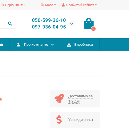
Порівняння:
0
Мова
Особистий кабінет
050-599-36-10
097-936-04-95
0
ії
Про компанію
Виробники
Доставимо за
ch
1-2 дні
Усі види оплат