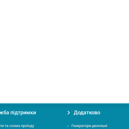
чий матеріал:
Дерево
Функція протяжки:
Без протяжки
жба підтримки
Додатково
ти та схема проїзду
Генератори дизельні