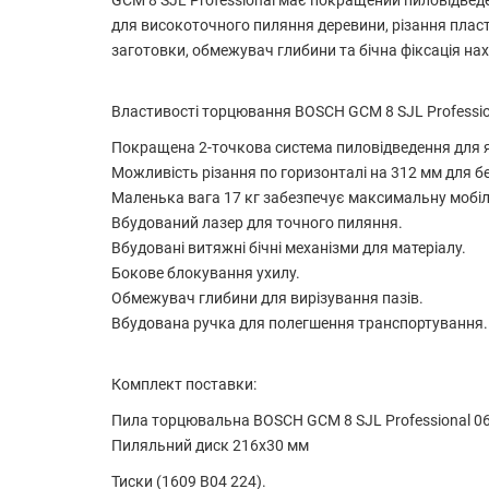
GCM 8 SJL Professional має покращений пиловідвед
для високоточного пиляння деревини, різання пласт
заготовки, обмежувач глибини та бічна фіксація н
Властивості торцювання BOSCH GCM 8 SJL Professio
Покращена 2-точкова система пиловідведення для я
Можливість різання по горизонталі на 312 мм для бе
Маленька вага 17 кг забезпечує максимальну мобіл
Вбудований лазер для точного пиляння.
Вбудовані витяжні бічні механізми для матеріалу.
Бокове блокування ухилу.
Обмежувач глибини для вирізування пазів.
Вбудована ручка для полегшення транспортування.
Комплект поставки:
Пила торцювальна BOSCH GCM 8 SJL Professional 
Пиляльний диск 216x30 мм
Тиски
(1609 B04 224).