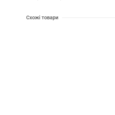
Схожі товари
Пила торцювальна Metabo KGS 305 M
Діаметр диска, мм:
305
Посадковий отвір:
30
Робочи
20642.00 грн.
під замовлення
В подарок: 15 бонусів