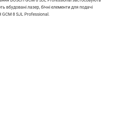
ання BOSCH GCM 8 SJL Professional застосовують
ь вбудовані лазер, бічні елементи для подачі
GCM 8 SJL Professional.