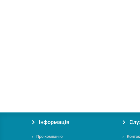
В подарок: 15 бонусів
Пила торцювальна Bosch GCM 10 MX
Діаметр диска, мм:
255
Посадковий отвір:
25.4
Робо
19320.00 грн.
Купити
Інформація
Слу
Про компанію
Контак