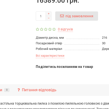
16589.00 грн.
під замовлення
0 відгуків
Діаметр диска, мм
216
Посадковий отвір
30
Робочий матеріал
Дер
Всі характеристики
Подiлитись посиланням на товар
ки
Питання-відповідь
0
 настільна торцювальна пилка з похилою пиляльною головкою з ді