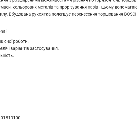
ення з розширеними можливостями різання по горизонталі. Торцюв
маси, кольорових металів та прорізування пазів - цьому допомагают
ахилу. Вбудована рукоятка полегшує перенесення торцювання BOSCH 
nal:
кісної роботи.
злічі варіантів застосування.
ьність.
0601B19100