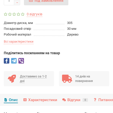
під замовлення
0 відгуків
Діаметр диска, мм
305
Посадковий отвір
30 мм
Робочий матеріал
Дерево
Всі характеристики
Подiлитись посиланням на товар
Доставимо за 1-2
14 днів на
дні
повернення
Опис
Характеристики
Відгуки
Питання
0