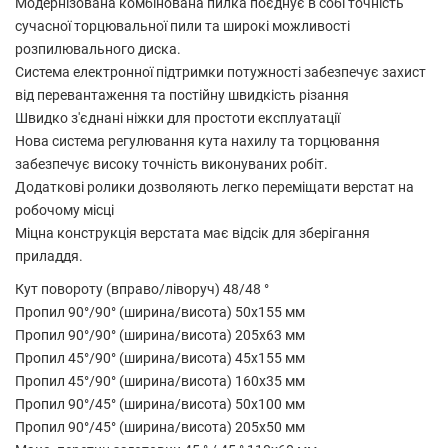
Модернізована комбінована пилка поєднує в собі точність
сучасної торцювальної пили та широкі можливості
розпилювального диска.
Система електронної підтримки потужності забезпечує захист
від перевантаження та постійну швидкість різання
Швидко з'єднані ніжки для простоти експлуатації
Нова система регулювання кута нахилу та торцювання
забезпечує високу точність виконуваних робіт.
Додаткові ролики дозволяють легко переміщати верстат на
робочому місці
Міцна конструкція верстата має відсік для зберігання
приладдя.
Кут повороту (вправо/ліворуч) 48/48 °
Пропил 90°/90° (ширина/висота) 50х155 мм
Пропил 90°/90° (ширина/висота) 205х63 мм
Пропил 45°/90° (ширина/висота) 45х155 мм
Пропил 45°/90° (ширина/висота) 160х35 мм
Пропил 90°/45° (ширина/висота) 50х100 мм
Пропил 90°/45° (ширина/висота) 205х50 мм