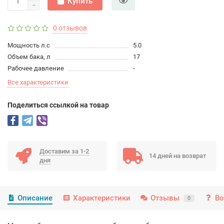
Купить
0 отзывов
Мощность л.с
5.0
Объем бака, л
17
Рабочее давление
-
Все характеристики
Поделиться ссылкой на товар
Доставим за 1-2
14 дней на возврат
дня
Описание
Характеристики
Отзывы
Во
0