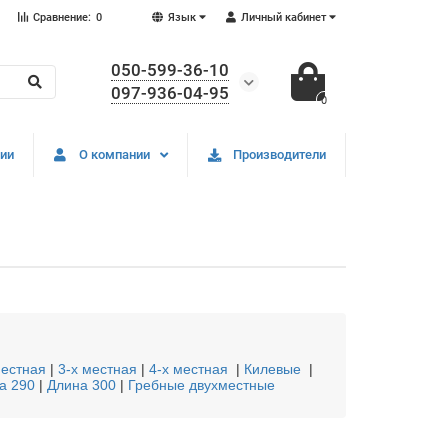
Сравнение:
0
Язык
Личный кабинет
050-599-36-10
097-936-04-95
0
ии
О компании
Производители
местная
|
3-х местная
|
4-х местная
|
Килевые
|
а 290
|
Длина 300
|
Гребные двухместные