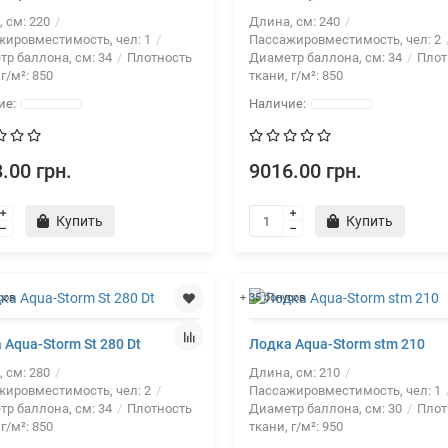
, см:
220
Длина, см:
240
жировместимость, чел:
1
Пассажировместимость, чел:
2
тр баллона, см:
34
Плотность
Диаметр баллона, см:
34
Плот
 г/м²:
850
ткани, г/м²:
850
.00 грн.
9016.00 грн.
Купить
Купить
сов
+ 35 бонусов
 Aqua-Storm St 280 Dt
Лодка Aqua-Storm stm 210
, см:
280
Длина, см:
210
жировместимость, чел:
2
Пассажировместимость, чел:
1
тр баллона, см:
34
Плотность
Диаметр баллона, см:
30
Плот
 г/м²:
850
ткани, г/м²:
950