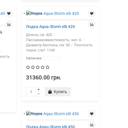
+ 35 бонусов
Лодка Aqua-Storm stk 420
tk
Длина, см:
420
Пассажировместимость, чел:
4
Диаметр баллона, см:
50
Плотность
ткани, г/м²:
1100
ность
31360.00 грн.
Купить
+ 35 бонусов
Лодка Aqau-Storm stk 450