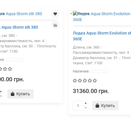
сов
+ 35 бонусов
 Aqua-Storm stk 380
Лодка Aqua-Storm Evolution s
, см:
380
360Е
жировместимость, чел:
4
тр баллона, см:
50
Плотность
Длина, см:
360
 г/м²:
1100
Пассажировместимость, чел:
4
Диаметр баллона, см:
51
Плот
ткани, г/м²:
1100
0.00 грн.
31360.00 грн.
Купить
Купить