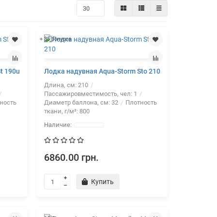
+ 35 бонусов
t 190u
Лодка надувная Aqua-Storm Sto 210
Длина, см:
210
Пассажировместимость, чел:
1
ность
Диаметр баллона, см:
32
Плотность
ткани, г/м²:
800
6860.00 грн.
Купить