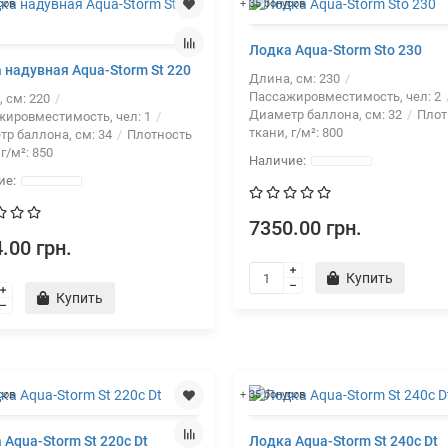
сов
+ 35 бонусов
Лодка Aqua-Storm Sto 230
 надувная Aqua-Storm St 220
Длина, см:
230
Пассажировместимость, чел:
2
, см:
220
Диаметр баллона, см:
32
Плот
жировместимость, чел:
1
ткани, г/м²:
800
тр баллона, см:
34
Плотность
 г/м²:
850
7350.00 грн.
.00 грн.
Купить
Купить
сов
+ 35 бонусов
 Aqua-Storm St 220c Dt
Лодка Aqua-Storm St 240с Dt