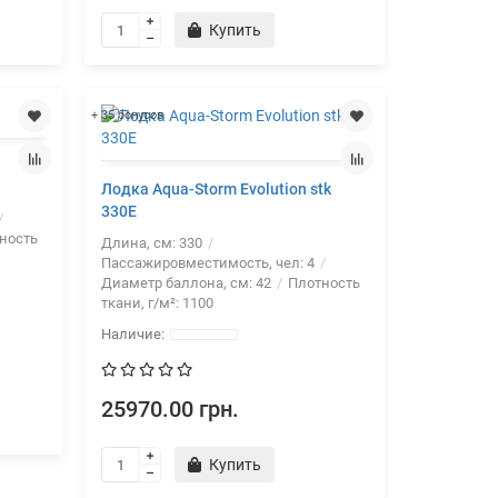
Купить
+ 35 бонусов
Лодка Aqua-Storm Evolution stk
330Е
ность
Длина, см:
330
Пассажировместимость, чел:
4
Диаметр баллона, см:
42
Плотность
ткани, г/м²:
1100
25970.00 грн.
Купить