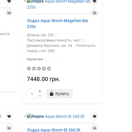
+ 35 бонусов
Лодка Aqua-Storm Magellan Ma
220c
ность
Длина, см:
220
Пассажировместимость, чел:
1
Диаметр баллона, см:
34
Плотность
ткани, г/м²:
850
7448.00 грн.
Купить
+ 35 бонусов
Лодка Aqua-Storm St 260 Dt