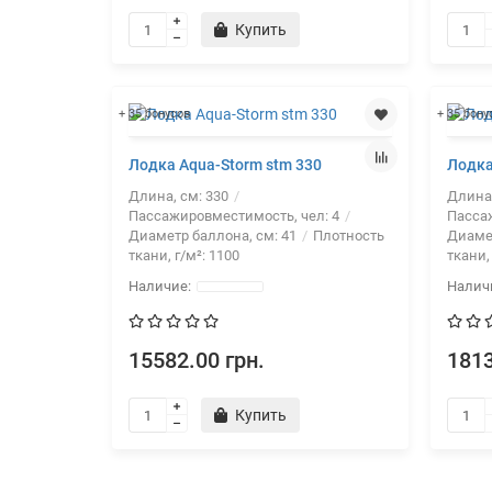
Купить
+ 35 бонусов
+ 35 бону
Лодка Aqua-Storm stm 330
Лодка
Длина, см:
330
Длина
Пассажировместимость, чел:
4
Пасса
Диаметр баллона, см:
41
Плотность
Диаме
ткани, г/м²:
1100
ткани,
15582.00 грн.
1813
Купить