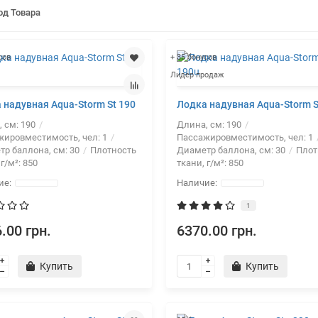
од Товара
сов
+ 35 бонусов
Лидер продаж
 надувная Aqua-Storm St 190
Лодка надувная Aqua-Storm S
, см:
190
Длина, см:
190
жировместимость, чел:
1
Пассажировместимость, чел:
1
тр баллона, см:
30
Плотность
Диаметр баллона, см:
30
Плот
 г/м²:
850
ткани, г/м²:
850
1
.00 грн.
6370.00 грн.
Купить
Купить