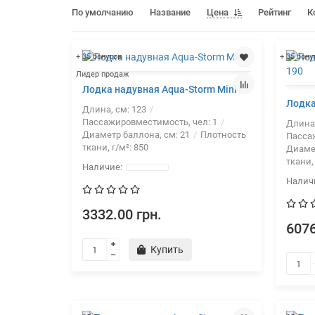
По умолчанию
Название
Цена
Рейтинг
К
+ 35 бонусов
+ 35 бону
Лидер продаж
Лодка надувная Aqua-Storm Mini
Лодка
Длина, см:
123
Пассажировместимость, чел:
1
Длина
Диаметр баллона, см:
21
Плотность
Пасса
ткани, г/м²:
850
Диаме
ткани,
3332.00 грн.
6076
Купить