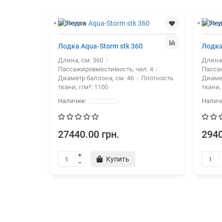
+ 35 бонусов
+ 35 бону
Лодка Aqua-Storm stk 360
Лодка
Длина, см:
360
Длина
Пассажировместимость, чел:
4
Пасса
Диаметр баллона, см:
46
Плотность
Диаме
ткани, г/м²:
1100
ткани,
27440.00 грн.
2940
Купить