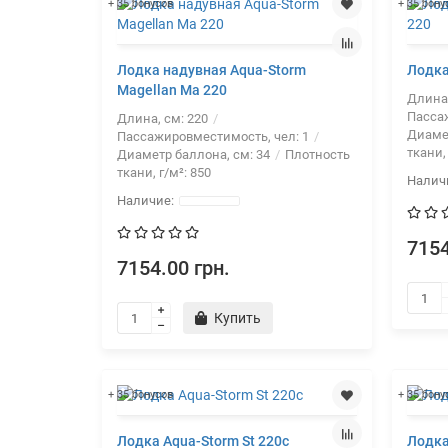
+ 35 бонусов
+ 35 бону
Лодка надувная Aqua-Storm
Лодка
Magellan Ma 220
Длина
Пасса
Длина, см:
220
Диаме
Пассажировместимость, чел:
1
ткани,
Диаметр баллона, см:
34
Плотность
ткани, г/м²:
850
7154
7154.00 грн.
Купить
+ 35 бонусов
+ 35 бону
Лодка Aqua-Storm St 220c
Лодка