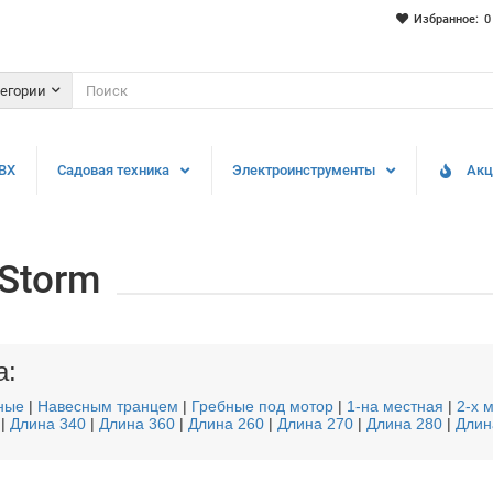
Избранное:
0
тегории
ВХ
Садовая техника
Электроинструменты
Акц
Storm
а:
ные
|
Навесным транцем
|
Гребные под мотор
|
1-на местная
|
2-х 
|
Длина 340
|
Длина 360
|
Длина 260
|
Длина 270
|
Длина 280
|
Длин