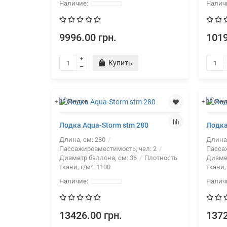
9996.00 грн.
1019
Купить
+ 35 бонусов
+ 35 бону
Лодка Aqua-Storm stm 280
Лодка
Длина, см:
280
Длина
Пассажировместимость, чел:
2
Пасса
Диаметр баллона, см:
36
Плотность
Диаме
ткани, г/м²:
1100
ткани,
13426.00 грн.
1372