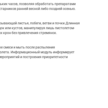
ьких часов, позволяя обработать препаратами
старников ранней весной либо поздней осенью.
рывающей листья, побеги, ветви и почки.Длинная
док или кустов, манипулируя лишь пистолетом-
х крон без привлечения стремянок.
ые смеси и мыть после распыления
фиолета. Информационный модуль информирует
мероприятий и построения приоритетности