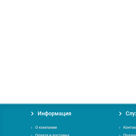
+ 28 бонусов
Опрыскиватель Iron Angel SMB 20/14 M
Мощность л.с:
2.0
Объем бака, л:
14
Рабочее давле
5075.00 грн.
под заказ
Информация
Слу
О компании
Контак
Оплата и доставка
Подар