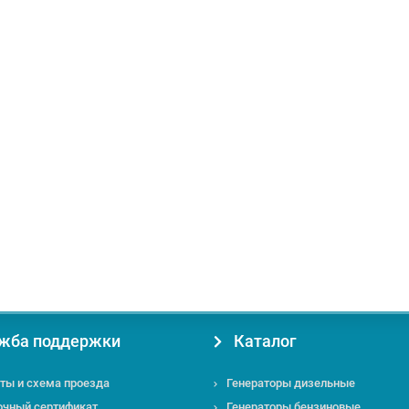
ние:
-
Радиус распыления, м:
12
жба поддержки
Каталог
ты и схема проезда
Генераторы дизельные
очный сертификат
Генераторы бензиновые