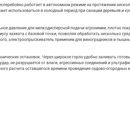
есперебойно работает в автономном режиме на протяжении нескол
жет использоваться в холодный период при санации деревьев и ку
ное давление для мелкодисперсной подачи агрохимии, плотно пок
усу захвата с базовой точки, позволяя обработать несколько гря
того, электроопрыскиватель применим для виноградников и пышны
нических остановок. Через широкое горло удобно заливать готов
дар, не разрушается от влаги, агрессивных соединений и ультра
ного расчета оставшегося времени проведения садово-огородных 