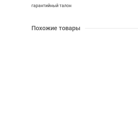
гарантийный талон
Похожие товары
Опрыскиватель Solo 456
Мощность л.с:
-
Объем бака, л:
5
Рабочее давление
2212.78 грн.
под заказ