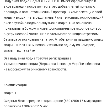
Надувная лодка Ладья ЛТ-270-ЕВТБ имеет оформленную в
виде трапеции носовую часть: это добавляет ей полезную
площадь, а вам - столь ценный простор. В комплектацию этой
модели входит четырехсланевый слань-коврик, исключающий
риск случайно подскользнуться в лодке. Она оснащена
привальным брусом и имеет дополнительное якорное кольцо
внутри носовой части. ПВХ в этом месте защищен отрезком
бампера от истирания канатом. Чтобы купить надувную лодку
Ладья ЛТ-270-ЕВТБ, позвоните нам по одному из номеров,
указанных на сайте!
Эта надувная лодка требует регистрации в
Укрморречинспекции (Державна інспекція України з безпеки
на морському та річковому транспорті).
Комплектация
Лодка 1
Сиденья Два: переднее стационарное (680х200х15 мм); заднее
подвижное (780х200х15 мм)