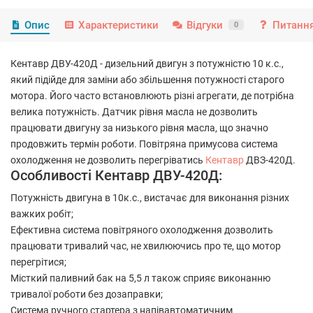
Опис
Характеристики
Відгуки
Питання
0
Кентавр ДВУ-420Д - дизельний двигун з потужністю 10 к.с.,
який підійде для заміни або збільшення потужності старого
мотора. Його часто встановлюють різні агрегати, де потрібна
велика потужність. Датчик рівня масла не дозволить
працювати двигуну за низького рівня масла, що значно
продовжить термін роботи. Повітряна примусова система
охолодження не дозволить перегріватись
Кентавр
ДВЗ-420Д.
Особливості Кентавр ДВУ-420Д:
Потужність двигуна в 10к.с., вистачає для виконання різних
важких робіт;
Ефективна система повітряного охолодження дозволить
працювати тривалий час, не хвилюючись про те, що мотор
перегрітися;
Місткий паливний бак на 5,5 л також сприяє виконанню
тривалої роботи без дозаправки;
Система ручного стартера з напівавтоматичним