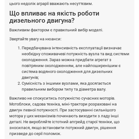
цього недолік аграрії вважають несуттєвим.
Що впливає на якість роботи
дизельного двигуна?
Важливим фактором є правильний вибір моделі.
Звертайте увагу на нюанси:
Передбачувана інтенсивність експлуатації визначає
необхідну споживачеві потужність вузла та вид системи
охолодження. Зараз можна придбати агрегат з
повітряним охолодженням, але найпоширенішим є
система водяного охолодження для дизельних
двигунів;
Сумісність з іншими вузлами, яка досягається
правильним вибором типу та діаметра валу.
Важливо не спокуситись потужністю сучасних моторів.
Мотоблоки, садова техніка, міні-трактори розраховані на
двигун певної потужності. При застосуванні сильнішого
мотора у цих механізмів починають виходити з ладу інші
деталі. Не виробляйте істотний апгрейд старої техніки, що
зносилася, якщо встановити потужний двигун, рішення
призведе до серії поломок.