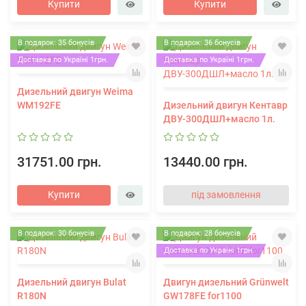
Купити
Купити
В подарок: 35 бонусів
В подарок: 36 бонусів
Доставка по Україні 1грн.
Доставка по Україні 1грн.
Дизельний двигун Weima
WM192FE
Дизельний двигун Кентавр
ДВУ-300ДШЛ+масло 1л.
31751.00 грн.
13440.00 грн.
Купити
під замовлення
В подарок: 30 бонусів
В подарок: 28 бонусів
Доставка по Україні 1грн.
Дизельний двигун Bulat
Двигун дизельний Grünwelt
R180N
GW178FE for1100