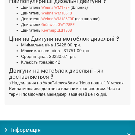
Найпопулярніші дизельні двигуни ❓
Двигатель
Weima WM178F
(Шпонка)
Двигатель
Weima WM186FB
Двигатель
Weima WM186FBЕ
(вал шпонка)
Двигатель
Grünwelt GW178FE
Двигатель
Кентавр ДД180В
Ціни на Двигуни на мотоблок дизельні ❓
Мінімальна ціна 15428.00 грн.
Максимальная
ціна
: 31751.00 грн.
Средня
ціна
: 23230.67 грн.
Кількість товарів: 42
Двигуни на мотоблок дизельні - як
доставляється ❓
Надсилання по Україні службами "Нова пошта". У межах
⚡
Києва можлива доставка власним транспортом. Час та
термін повідомляє менеджер, зазвичай це 1-2 дні.
Інформація