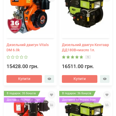
Дизельний двигун Vitals
Дизельний двигун Кентавр
DM 6.0k
ДД180В+масло 1л.
1
15428.00 грн.
16511.00 грн.
Купити
Купити
В подарок: 35 бонусів
В подарок: 36 бонусів
Доставка по Україні 1грн.
Доставка по Україні 1грн.