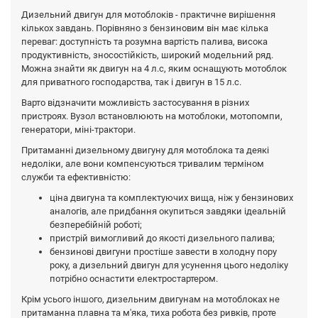
Дизельний двигун для мотоблоків - практичне вирішення
кількох завдань. Порівняно з бензиновим він має кілька
переваг: доступність та розумна вартість палива, висока
продуктивність, зносостійкість, широкий модельний ряд.
Можна знайти як двигун на 4 л.с, яким оснащують мотоблок
для приватного господарства, так і двигун в 15 л.с.
Варто відзначити можливість застосування в різних
пристроях. Вузол встановлюють на мотоблоки, мотопомпи,
генератори, міні-трактори.
Притаманні дизельному двигуну для мотоблока та деякі
недоліки, але вони компенсуються тривалим терміном
служби та ефективністю:
ціна двигуна та комплектуючих вища, ніж у бензинових
аналогів, але придбання окупиться завдяки ідеальній
безперебійній роботі;
пристрій вимогливий до якості дизельного палива;
бензинові двигуни простіше завести в холодну пору
року, а дизельний двигун для усунення цього недоліку
потрібно оснастити електростартером.
Крім усього іншого, дизельним двигунам на мотоблоках не
притаманна плавна та м'яка, тиха робота без ривків, проте