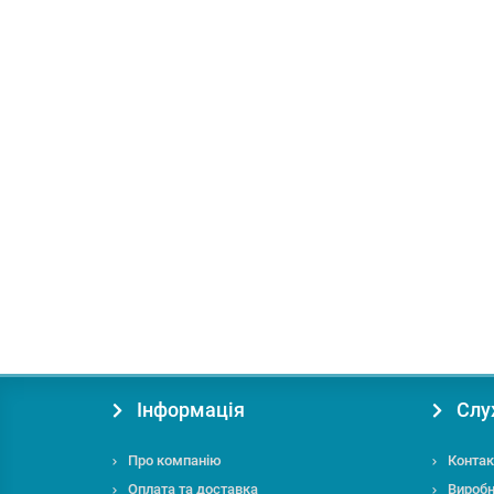
Лідер продажу
В подарок: 35 бонусів
Бензиновий інверторний генератор Konner&Sohnen
Максимальна потужність (кВт):
4.0
Система охолодж
48509.00 грн.
Купити
Інформація
Слу
Про компанію
Контак
Оплата та доставка
Вироб