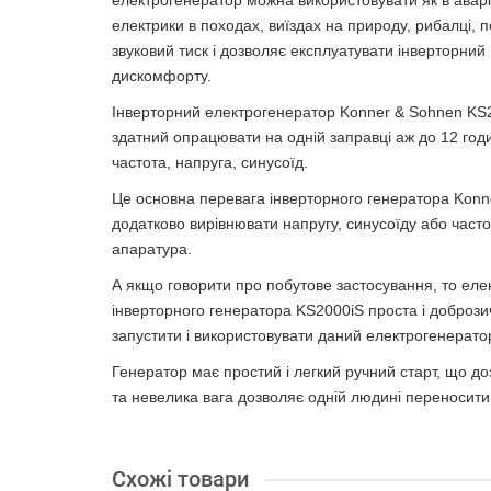
електрогенератор можна використовувати як в аварій
електрики в походах, виїздах на природу, рибалці,
звуковий тиск і дозволяє експлуатувати інверторний
дискомфорту.
Інверторний електрогенератор Konner & Sohnen KS2
здатний опрацювати на одній заправці аж до 12 годи
частота, напруга, синусоїд.
Це основна перевага інверторного генератора Konner
додатково вирівнювати напругу, синусоїду або част
апаратура.
А якщо говорити про побутове застосування, то елек
інверторного генератора KS2000iS проста і добрози
запустити і використовувати даний електрогенерато
Генератор має простий і легкий ручний старт, що до
та невелика вага дозволяє одній людині переносит
Схожі товари