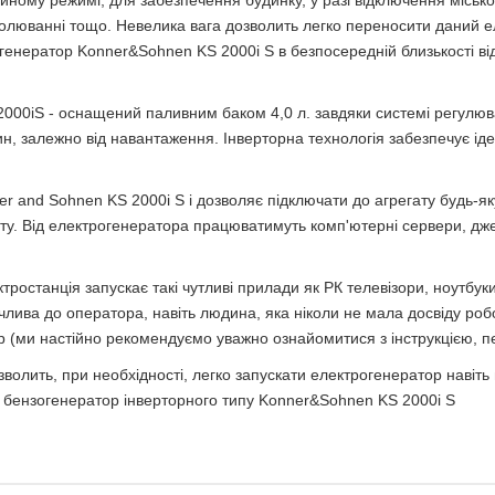
ному режимі, для забезпечення будинку, у разі відключення місько
 полюванні тощо. Невелика вага дозволить легко переносити даний 
 генератор Konner&Sohnen KS 2000i S в безпосередній близькості ві
000iS - оснащений паливним баком 4,0 л. завдяки системі регулюв
н, залежно від навантаження. Інверторна технологія забезпечує іде
 and Sohnen KS 2000i S і дозволяє підключати до агрегату будь-яку
оту. Від електрогенератора працюватимуть комп'ютерні сервери, дж
тростанція запускає такі чутливі прилади як РК телевізори, ноутбук
члива до оператора, навіть людина, яка ніколи не мала досвіду роб
р (ми настійно рекомендуємо уважно ознайомитися з інструкцією, п
зволить, при необхідності, легко запускати електрогенератор навіт
и бензогенератор інверторного типу Konner&Sohnen KS 2000i S