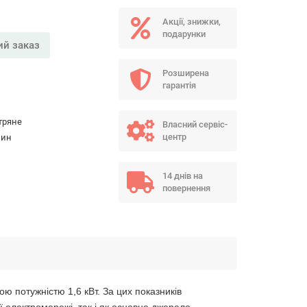
Акції, знижки,
подарунки
й заказ
Розширена
гарантія
тряне
Власний сервіс-
центр
зин
14 днів на
повернення
ою потужністю 1,6 кВт. За цих показників