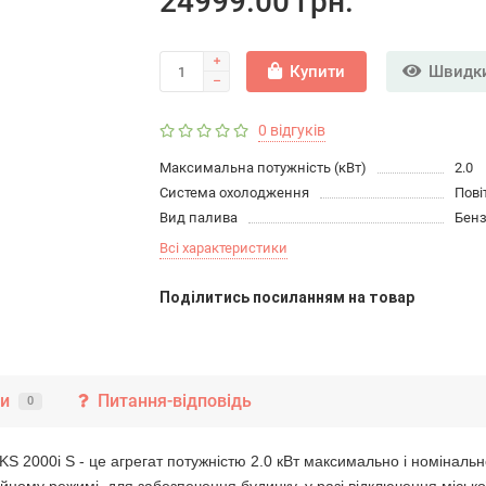
24999.00 грн.
Купити
Швидки
0 відгуків
Максимальна потужність (кВт)
2.0
Система охолодження
Пові
Вид палива
Бен
Всі характеристики
Подiлитись посиланням на товар
ки
Питання-відповідь
0
KS 2000i S - це агрегат потужністю 2.0 кВт максимально і номінальн