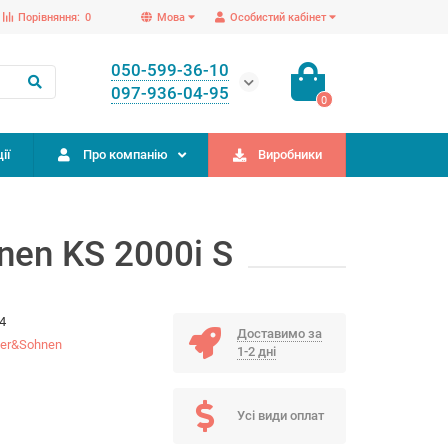
Порівняння:
0
Мова
Особистий кабінет
050-599-36-10
097-936-04-95
0
ії
Про компанію
Виробники
en KS 2000i S
4
Доставимо за
er&Sohnen
1-2 дні
Усі види оплат