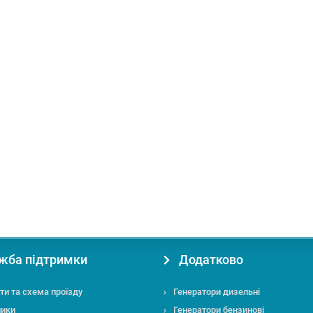
 KS 4000iE S
ення:
Повітряне
Вид палива:
Бензин
Виконання:
Кожусі
жба підтримки
Додатково
ти та схема проїзду
Генератори дизельні
ники
Генератори бензинові