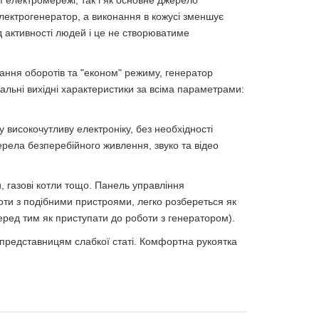
ї електромережі, так і як основне джерело
електрогенератор, а виконання в кожусі зменшує
д активності людей і це не створюватиме
ання оборотів та "економ" режиму, генератор
альні вихідні характеристики за всіма параметрами:
 високочутливу електроніку, без необхідності
ерела безперебійного живлення, звуко та відео
и, газові котли тощо. Панель управління
оти з подібними пристроями, легко розбереться як
еред тим як приступати до роботи з генератором).
ь представницям слабкої статі. Комфортна рукоятка