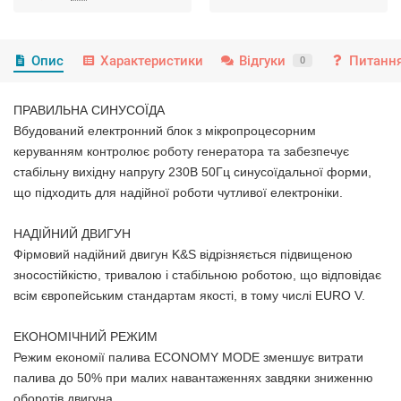
Опис
Характеристики
Відгуки
Питання
0
ПРАВИЛЬНА СИНУСОЇДА
Вбудований електронний блок з мікропроцесорним
керуванням контролює роботу генератора та забезпечує
стабільну вихідну напругу 230В 50Гц синусоїдальної форми,
що підходить для надійної роботи чутливої електроніки.
НАДІЙНИЙ ДВИГУН
Фірмовий надійний двигун K&S відрізняється підвищеною
зносостійкістю, тривалою і стабільною роботою, що відповідає
всім європейським стандартам якості, в тому числі EURO V.
ЕКОНОМІЧНИЙ РЕЖИМ
Режим економії палива ECONOMY MODE зменшує витрати
палива до 50% при малих навантаженнях завдяки зниженню
оборотів двигуна.