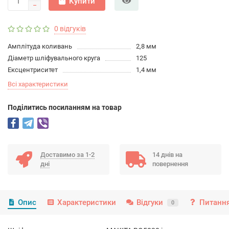
Купити
0 відгуків
Амплітуда коливань
2,8 мм
Діаметр шліфувального круга
125
Ексцентриситет
1,4 мм
Всі характеристики
Подiлитись посиланням на товар
Доставимо за 1-2
14 днів на
дні
повернення
Опис
Характеристики
Відгуки
Питання
0