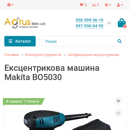
0
0
050-599-36-10
097-936-04-95
0
Каталог
Головна
Електроінструменти
Шліфмашини ексцентрикові
Ексцентрикова машина
Makita BO5030
В подарок: 17 бонусів