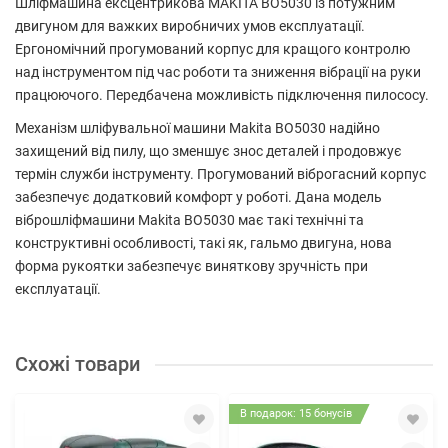
Шліфмашина ексцентрикова MAKITA BO5030 із потужним
двигуном для важких виробничих умов експлуатації.
Ергономічний прогумований корпус для кращого контролю
над інструментом під час роботи та зниження вібрації на руки
працюючого. Передбачена можливість підключення пилососу.
Механізм шліфувальної машини Makita BO5030 надійно
захищений від пилу, що зменшує знос деталей і продовжує
термін служби інструменту. Прогумований віброгасний корпус
забезпечує додатковий комфорт у роботі. Дана модель
віброшліфмашини Makita BO5030 має такі технічні та
конструктивні особливості, такі як, гальмо двигуна, нова
форма рукоятки забезпечує виняткову зручність при
експлуатації.
Схожі товари
В подарок: 15 бонусів