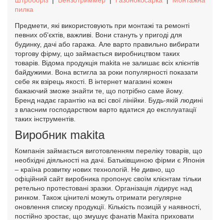
Штроборіз
|
Бензотриммер
|
Газонокосарка
|
Монтажна
пилка
Предмети, які використовують при монтажі та ремонті
певних об'єктів, важливі. Вони стануть у пригоді для
будинку, дачі або гаража. Але варто правильно вибирати
торгову фірму, що займається виробництвом таких
товарів. Відома продукція makita не залишає всіх клієнтів
байдужими. Вона встигла за роки популярності показати
себе як взірець якості. В інтернет магазині кожен
бажаючий зможе знайти те, що потрібно саме йому.
Бренд надає гарантію на всі свої лінійки. Будь-якій людині
з власним господарством варто вдатися до експлуатації
таких інструментів.
Виробник makita
Компанія займається виготовленням переліку товарів, що
необхідні діяльності на дачі. Батьківщиною фірми є Японія
– країна розвитку нових технологій. Не дивно, що
офіційний сайт виробника пропонує своїм клієнтам тільки
ретельно протестовані зразки. Організація лідирує над
ринком. Також цінителі можуть отримати регулярне
оновлення списку продукції. Кількість позицій у наявності,
постійно зростає, що змушує фанатів Макіта приховати