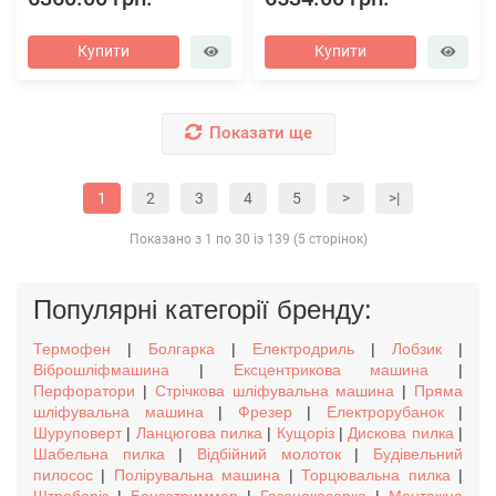
Купити
Купити
Показати ще
1
2
3
4
5
>
>|
Показано з 1 по 30 із 139 (5 сторінок)
Популярні категорії бренду:
Термофен
|
Болгарка
|
Електродриль
|
Лобзик
|
Віброшліфмашина
|
Ексцентрикова машина
|
Перфоратори
|
Стрічкова шліфувальна машина
|
Пряма
шліфувальна машина
|
Фрезер
|
Електрорубанок
|
Шуруповерт
|
Ланцюгова пилка
|
Кущоріз
|
Дискова пилка
|
Шабельна пилка
|
Відбійний молоток
|
Будівельний
пилосос
|
Полірувальна машина
|
Торцювальна пилка
|