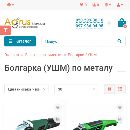
0
0
050-599-36-10
097-936-04-95
0
Каталог
Головна
Електроінструменти
Болгарки / УШМ
Болгарка (УШМ) по металу