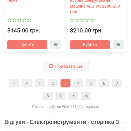
(ніж)
Кутова шліфувальна
машина AEG WS 2200-230
DMS
3145.00 грн.
3210.00 грн.
Купити
Купити
Показати ще
|<
<
1
2
3
4
5
6
7
8
9
>
>|
Показано з 61 по 90 із 631 (22 сторінок)
Відгуки - Електроінструменти - сторінка 3