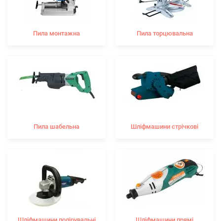
Пила монтажна
Пила торцювальна
Пила шабельна
Шліфмашини стрічкові
Шліфмашини полірувальні
Шліфмашини прямі