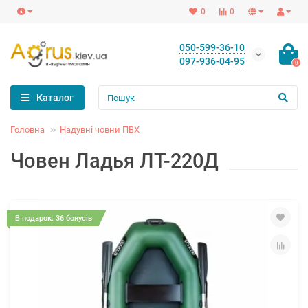
0
0
050-599-36-10
097-936-04-95
0
Каталог
Головна
Надувні човни ПВХ
Човен Ладья ЛТ-220Д
В подарок: 36 бонусів