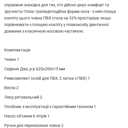
справжня знахідка для тих, хто дійсно цінує комфорт та
зручність! Плюс трапецієподібна форма носа - з нею площа
кокпіту цього човна ПВХ стала на 32% просторіше, якщо
порівнювати з площею кокпіту у плавзасобу ідентичної
довжини з класичною носовою частиною.
Комплектація
Човен 1
Сидіння Два; р-р 620х200х15 мм
Ремкомплект (клей для ПВХ, 2 латки з ПВХ) 1
Весла 2
Леєр рятувальний 2
Посібник з експлуатації з гарантійним талоном 1
Насос об'ємом 6 літрів 1
Ручки для перенесення човна 2