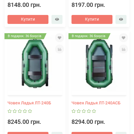
8148.00 грн.
8197.00 грн.
Купити
Купити
В подарок: 36 бонусів
В подарок: 36 бонусів
Човен Ладья ЛТ-240Б
Човен Ладья ЛТ-240АСБ
8245.00 грн.
8294.00 грн.