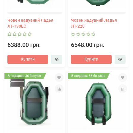
Човен надувний Ладья
Човен надувний Ладья
ЛТ-190ЕС
ЛТ-220
6388.00 грн.
6548.00 грн.
Купити
Купити
В подарок: 36 бонусів
В подарок: 36 бонусів