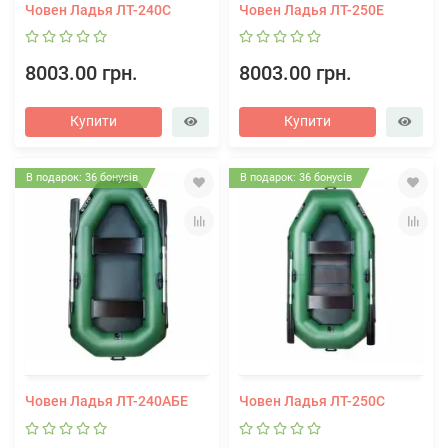
Човен Ладья ЛТ-240С
Човен Ладья ЛТ-250Е
8003.00 грн.
8003.00 грн.
Купити
Купити
В подарок: 36 бонусів
В подарок: 36 бонусів
Човен Ладья ЛТ-240АБЕ
Човен Ладья ЛТ-250С