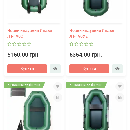
Човен надувний Ладья
Човен надувний Ладья
ЛТ-190С
ЛТ-190УЕ
6160.00 грн.
6354.00 грн.
Купити
Купити
В подарок: 36 бонусів
В подарок: 36 бонусів