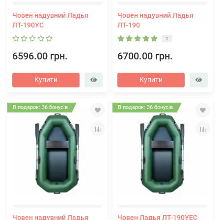
Човен надувний Ладья
Човен надувний Ладья
ЛТ-190УС
ЛТ-190
1
6596.00 грн.
6700.00 грн.
Купити
Купити
В подарок: 36 бонусів
В подарок: 36 бонусів
Човен надувний Ладья
Човен Ладья ЛТ-190УЕС