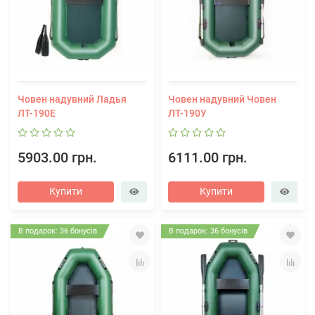
Човен надувний Ладья
Човен надувний Човен
ЛТ-190Е
ЛТ-190У
5903.00 грн.
6111.00 грн.
Купити
Купити
В подарок: 36 бонусів
В подарок: 36 бонусів