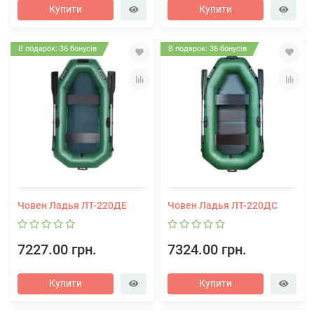
Купити
Купити
В подарок: 36 бонусів
В подарок: 36 бонусів
Човен Ладья ЛТ-220ДЕ
Човен Ладья ЛТ-220ДС
7227.00 грн.
7324.00 грн.
Купити
Купити