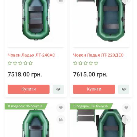
Човен Ладья ЛТ-240АС
Човен Ладья ЛТ-220ДЕС
7518.00 грн.
7615.00 грн.
Купити
Купити
В подарок: 36 бонусів
В подарок: 36 бонусів