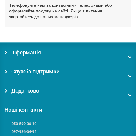
Телефонуйте нам за контактними телефонами або
оформляйте покупку на сайті. Якщо є питання,
звертайтесь до наших менеджерів.
Інформація
Служба підтримки
Додатково
Наші контакти
050-599-36-10
097-936-04-95