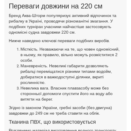
Переваги довжини на 220 см
Бренд Аква-Шторм популяризує активний відпочинок та
рибалку в Україні, проводячи різноманітні змагання. У
подібних турнірах учасники найчастіше застосовують
одномісні судна завдовжки 220 см.
Нижче наведено ключові переваги подібних виробів.
Місткість. Незважаючи на те, що човен одномісний,
в ньому, як правило, вільно можуть розміститися 2
особи.
Маневреність. Невеликі габарити дозволяють
рибалці переміщатися різними типами водойм,
добиратися в важкодоступні ділянки, вкриті
рослинністю.
Невелика вага. Власник плавзасобу може без
сторонньої допомоги спустити його на воду або
витягти на берег.
Згідно із законом України, гребні засоби (без двигуна)
завдовжки до 249 см не треба ставити на облік.
Тканина ПВХ, що використовується
Розглянемо матеріал виготовлення водного транспорту