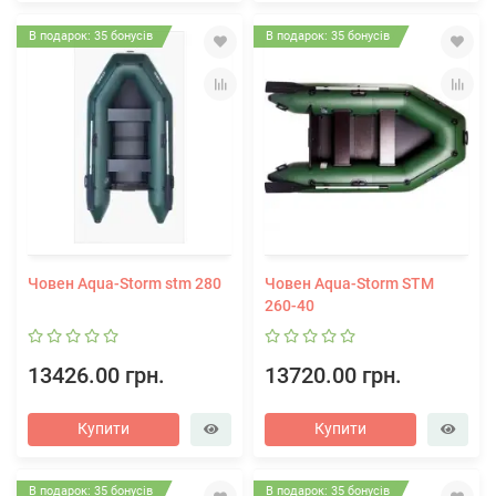
В подарок: 35 бонусів
В подарок: 35 бонусів
Човен Aqua-Storm stm 280
Човен Aqua-Storm STM
260-40
13426.00 грн.
13720.00 грн.
Купити
Купити
В подарок: 35 бонусів
В подарок: 35 бонусів