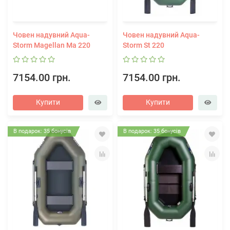
Човен надувний Aqua-
Човен надувний Aqua-
Storm Magellan Ma 220
Storm St 220
7154.00 грн.
7154.00 грн.
Купити
Купити
В подарок: 35 бонусів
В подарок: 35 бонусів