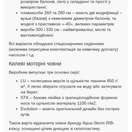
розміром балонів, легкі у складанні та прості у
використанні;
плавзасоби 260 та 280 см – мають дві модифікації –
вузькі (базові) з невеликим діаметром балонів, та
моделі з приставкою «-40», великих параметрів;
вироби 300 і 330 см - найвитриваліші, місткі та
вантажопідйомні.
Всі варіанти обладнані стаціонарними сидіннями
(можлива пересувна комплектація за невелику доплату)
насосом і т.д.
Килеві моторні човни
Виробник випускає три основні серії:
LU – полегшена версія із щільністю тканини 850 г/
м², її легко збирати спускати на воду або затягувати
на берег;
STK – базова лінійка з трапецієподібною формою
носа та щільністю матеріалу 1100 г/м2;
Evolution – мають оригінальний дизайн без гострих
кутів.
Також варто відзначити човни бренду Aqua-Storm RIB-
класу, оснащені цілим днищем зі склопластику.