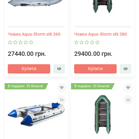
Човен Aqua-Storm stk 360
Човен Aqua-Storm stk 380
27440.00 грн.
29400.00 грн.
Купити
Купити
В подарок: 35 бонусів
В подарок: 35 бонусів