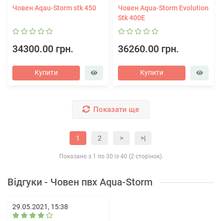
Човен Aqau-Storm stk 450
Човен Aqua-Storm Evolution
Stk 400Е
34300.00 грн.
36260.00 грн.
Купити
Купити
Показати ще
1
2
>
>|
Показано з 1 по 30 із 40 (2 сторінок)
Відгуки - Човен пвх Aqua-Storm
29.05.2021, 15:38