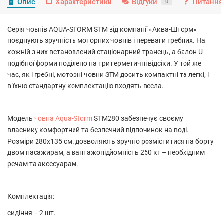
Опис
Характеристики
Відгуки
Питання
0
Серія човнів AQUA-STORM STM від компанії «Аква-Шторм»
поєднують зручність моторних човнів і переваги гребних. На
кожній з них встановлений стаціонарний транець, а балон U-
подібної форми поділено на три герметичні відсіки. У той же
час, як і гребні, моторні човни STM досить компактні та легкі, і
в їхню стандартну комплектацію входять весла.
Модель
човна Aqua-Storm
STM280 забезпечує своєму
власнику комфортний та безпечний відпочинок на воді.
Розміри 280х135 см. дозволяють зручно розміститися на борту
двом пасажирам, а вантажопідйомність 250 кг – необхідним
речам та аксесуарам.
Комплектація:
сидіння – 2 шт.