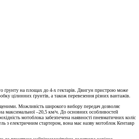
о ґрунту на площах до 4-х гектарів. Двигун пристрою може
бку цілинних ґрунтів, а також перевезення різних вантажів.
ищеними. Можливість широкого вибору передач дозволяє
ина максимальної –20,5 км/ч. До основних особливостей
охідність мотоблока забезпечена наявності пневматичних коліс
ель з електричним стартером, вона має назву мотоблок Кентавр