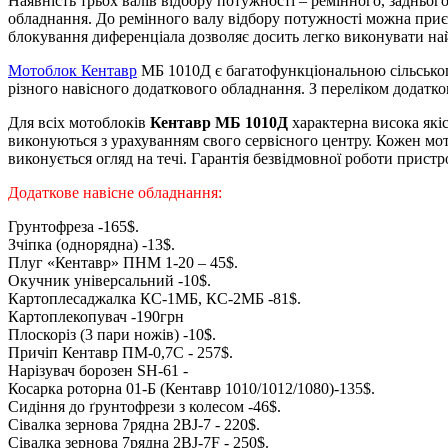
Наявність трьох валів відбору потужності – ремінного, задньо
обладнання. До ремінного валу відбору потужності можна приєдн
блокування диференціала дозволяє досить легко виконувати на
Мотоблок Кентавр
МБ 1010Д є багатофункціональною сільсько
різного навісного додаткового обладнання. З переліком додатк
Для всіх мотоблоків
Кентавр МБ 1010Д
характерна висока якіс
виконуються з урахуванням свого сервісного центру. Кожен мото
виконується огляд на течі. Гарантія безвідмовної роботи пристр
Додаткове навісне обладнання:
Грунтофреза -165$.
Зчіпка (однорядна) -13$.
Плуг «Кентавр» ПНМ 1-20 – 45$.
Окучник універсальний -10$.
Картоплесаджалка КС-1МБ, КС-2МБ -81$.
Картоплекопувач -190грн
Плоскоріз (3 пари ножів) -10$.
Причіп Кентавр ПМ-0,7С - 257$.
Нарізувач борозен SH-61 -
Косарка роторна 01-Б (Кентавр 1010/1012/1080)-135$.
Сидіння до ґрунтофрези з колесом -46$.
Сівалка зернова 7рядна 2BJ-7 - 220$.
Сівалка зернова 7рядна 2BJ-7F - 250$.