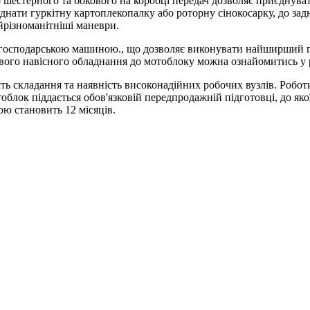
го шестерного та бокового на коробці передач дозволяє приєднув
ати гуркітну картоплекопалку або роторну сінокосарку, до задньо
йрізноманітніші маневри.
господарською машиною., що дозволяє виконувати найширший пе
ового навісного обладнання до мотоблоку можна ознайомитись у 
ть складання та наявність високонадійних робочих вузлів. Робот
блок піддається обов'язковій передпродажній підготовці, до якої
ою становить 12 місяців.