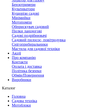
Аератор для газону
Бензотримери
Культиватори
Кущорізи садові
Мінімийки
Мотопомпи
Обприскувач садовий
Пилки ланцюгові
Садові подрібнювачі
Садовий пилосос, повітродувка
Снігоприбиральники
Мастила для садової техніки
Акції
Про компанію
Контакти
Оплата і доставка
Політика безпеки
Обмін/Повернення
Виробники
Каталог
Головна
Садова техніка
Мотоблоки