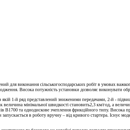
ний для виконання сільськогосподарських робіт в умовах важког
лодження. Висока потужність установки дозволяє виконувати обро
 якій 1-й ряд представлений зниженими передачами, 2-й - підв
ак величина мінімальної швидкості становить2,3 км/год, а велич
ів В1700 та однодискове зчеплення фрикційного типу. Висока пр
 запускається в роботу вручну – від кривого стартера. Існує мод