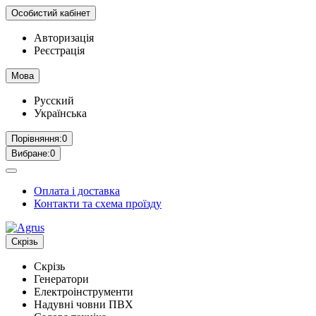
Особистий кабінет
Авторизація
Реєстрація
Мова
Русский
Українська
Порівняння:
0
Вибране:
0
Оплата і доставка
Контакти та схема проїзду
Скрізь
Скрізь
Генератори
Електроінструменти
Надувні човни ПВХ