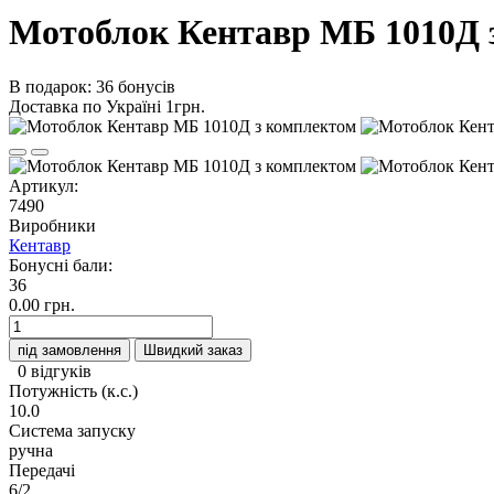
Мотоблок Кентавр МБ 1010Д 
В подарок: 36 бонусів
Доставка по Україні 1грн.
Артикул:
7490
Виробники
Кентавр
Бонусні бали:
36
0.00 грн.
під замовлення
Швидкий заказ
0 відгуків
Потужність (к.с.)
10.0
Система запуску
ручна
Передачі
6/2