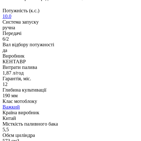
Потужність (к.с.)
10.0
Система запуску
ручна
Передачі
6/2
Вал відбору потужності
да
Виробник
КЕНТАВР
Витрати палива
1,87 л/год
Гарантія, міс.
12
Глибина культивації
190 мм
Клас мотоблоку
Важкий
Країна виробник
Китай
Місткість паливного бака
5,5
Обєм циліндра
573 см3