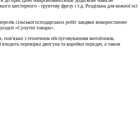
ати до пристрою найрізноманітніше додаткове навісне
го шестерного - ґрунтову фрезу і т.д. Роздільна для кожної осі
релік сільськогосподарських робіт завдяки використанню
розділі «Супутні товари».
и, пов'язані з технічним обслуговуванням мотоблоків,
 входить перевірка двигуна та коробки передач, а також