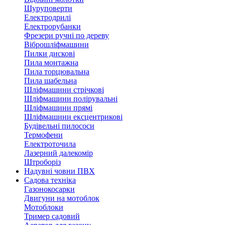
Шуруповерти
Електродрилі
Електрорубанки
Фрезери ручні по дереву
Віброшліфмашини
Пилки дискові
Пила монтажна
Пила торцювальна
Пила шабельна
Шліфмашини стрічкові
Шліфмашини полірувальні
Шліфмашини прямі
Шліфмашини ексцентрикові
Будівельні пилососи
Термофени
Електроточила
Лазерний далекомір
Штроборіз
Надувні човни ПВХ
Садова техніка
Газонокосарки
Двигуни на мотоблок
Мотоблоки
Тример садовий