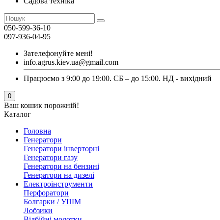
Садова техніка
050-599-36-10
097-936-04-95
Зателефонуйте мені!
info.agrus.kiev.ua@gmail.com
Працюємо з 9:00 до 19:00. СБ – до 15:00. НД - вихідний
0
Ваш кошик порожній!
Каталог
Головна
Генератори
Генератори інверторні
Генератори газу
Генератори на бензині
Генератори на дизелі
Електроінструменти
Перфоратори
Болгарки / УШМ
Лобзики
Відбійні молотки