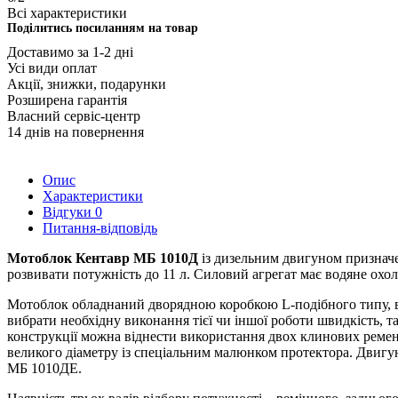
Всі характеристики
Подiлитись посиланням на товар
Доставимо за 1-2 дні
Усі види оплат
Акції, знижки, подарунки
Розширена гарантія
Власний сервіс-центр
14 днів на повернення
Опис
Характеристики
Відгуки
0
Питання-відповідь
Мотоблок Кентавр МБ 1010Д
із дизельним двигуном призначе
розвивати потужність до 11 л. Силовий агрегат має водяне охо
Мотоблок обладнаний дворядною коробкою L-подібного типу, в
вибрати необхідну виконання тієї чи іншої роботи швидкість, т
конструкції можна віднести використання двох клинових ремен
великого діаметру із спеціальним малюнком протектора. Двигун
МБ 1010ДЕ.