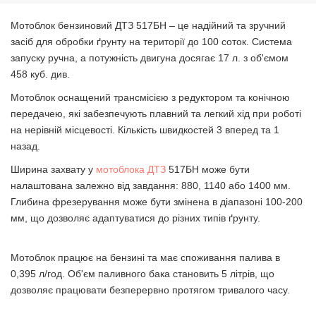
Мотоблок бензиновий ДТЗ 517БН – це надійний та зручний
засіб для обробки ґрунту на території до 100 соток. Система
запуску ручна, а потужність двигуна досягає 17 л. з об'ємом
458 куб. див.
Мотоблок оснащений трансмісією з редуктором та конічною
передачею, які забезпечують плавний та легкий хід при роботі
на нерівній місцевості. Кількість швидкостей 3 вперед та 1
назад.
Ширина захвату у
мотоблока ДТЗ
517БН може бути
налаштована залежно від завдання: 880, 1140 або 1400 мм.
Глибина фрезерування може бути змінена в діапазоні 100-200
мм, що дозволяє адаптуватися до різних типів ґрунту.
Мотоблок працює на бензині та має споживання палива в
0,395 л/год. Об'єм паливного бака становить 5 літрів, що
дозволяє працювати безперервно протягом тривалого часу.