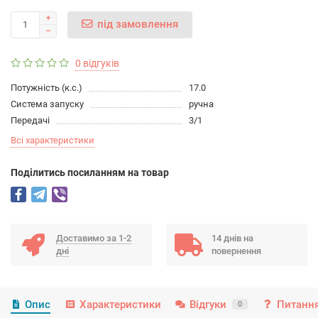
під замовлення
0 відгуків
Потужність (к.с.)
17.0
Система запуску
ручна
Передачі
3/1
Всі характеристики
Подiлитись посиланням на товар
Доставимо за 1-2
14 днів на
дні
повернення
Опис
Характеристики
Відгуки
Питання
0