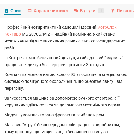
Опис
Характеристики
Відгуки
Питання
1
Професійний чотиритактний одноциліндровий
мотоблок
Кентавр
МБ 2070Б/М 2 – надійний помічник, який стане
незамінним під час виконання різних сільськогосподарських
робіт.
Цей агрегат має бензиновий двигун, який здатний "змусити"
працювати двигун без перерви протягом 3-х годин.
Компактна модель вагою всього 95 кг оснащена спеціальною
системою повітряного охолодження, що оберігає двигун від
перегріву.
Запускається машина за допомогою ручного стартера, а її
керування здійснюється за допомогою механічного керма.
Модель укомплектована фрезою та глибиноміром.
Магазин “Агрус” безпосередньо співпрацює з виробником,
тому пропонує цю модифікацію бензинового типу за