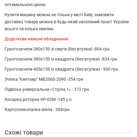
оптимальною ціною.
Купити машину можна не тільки у місті Київ, замовити
доставку товару можна в будь-який населений пункт України
всього за кілька хвилин.
Додаткове навісне обладнання:
Грунтозачепи 380х150 зі смуги (без втулки) -804 грн.
Грунтозачепи 380х150 із квадрата (без втулки) -834 грн.
Грунтозачепи 400х150 із квадрата (без втулки) - 900 грн.
Зчіпка "Кентавр" МБ2060-2090 -354 грн
Підвіска універсальна «Стріла 1» - 372 грн
Косарка роторна КР-02М -145 у.о.
Картоплекопалка віяла - 384грн.
Схожі товари