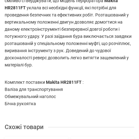
сміливо стверджувати, що модель перфоратора
Makita
HR2811FT
уклала всі необхідні
функції, які потрібні для
проведення безпечних та ефективних робіт. Розташований у
вертикальному положенні двигун дозволяє домогтися на
даному електроінструменті безперервної довгої роботи і
потужного удару. У разі заїдання бура виключається завдяки
розташованій у спеціальному положенні муфті, що розчіплює,
виривання інструменту з рук. Доведений до чудової
досконалості реверс дозволить легко витягти защемлений у
матеріалі бур.
Комплект поставки
Makita HR2811FT
:
Валіза для транспортування
Обмежувальний наголос
Бічна рукоятка
Схожі товари