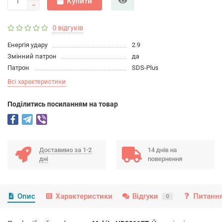
Купити
0 відгуків
Енергія удару
2.9
Змінний патрон
да
Патрон
SDS-Plus
Всі характеристики
Подiлитись посиланням на товар
Доставимо за 1-2
14 днів на
дні
повернення
Опис
Характеристики
Відгуки
Питання
0