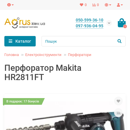
0
0
050-599-36-10
097-936-04-95
0
Каталог
Головна
Електроінструменти
Перфоратори
Перфоратор Makita
HR2811FT
В подарок: 17 бонусів