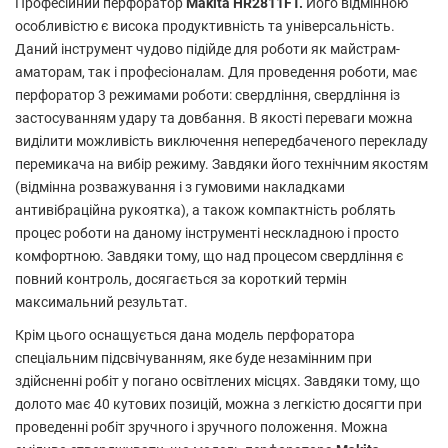
Професійний перфоратор
Makita HR2811FT.
Його відмінною
особливістю є висока продуктивність та універсальність.
Даний інструмент чудово підійде для роботи як майстрам-
аматорам, так і професіоналам. Для проведення роботи, має
перфоратор 3 режимами роботи: свердління, свердління із
застосуванням удару та довбання. В якості переваги можна
виділити можливість виключення непередбаченого перекладу
перемикача на вибір режиму. Завдяки його технічним якостям
(відмінна розважування і з гумовими накладками
антивібраційна рукоятка), а також компактність роблять
процес роботи на даному інструменті нескладною і просто
комфортною. Завдяки тому, що над процесом свердління є
повний контроль, досягається за короткий термін
максимальний результат.
Крім цього оснащується дана модель перфоратора
спеціальним підсвічуванням, яке буде незамінним при
здійсненні робіт у погано освітлених місцях. Завдяки тому, що
долото має 40 кутових позицій, можна з легкістю досягти при
проведенні робіт зручного і зручного положення. Можна