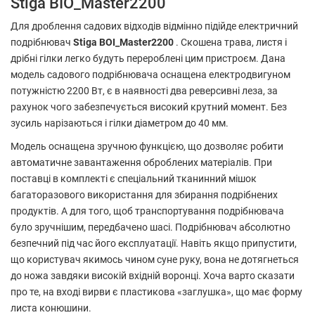
Stiga BIO_Master2200
Для дроблення садових відходів відмінно підійде електричний
подрібнювач
Stiga BOI_Master2200
. Скошена трава, листя і
дрібні гілки легко будуть перероблені цим пристроєм. Дана
модель садового подрібнювача оснащена електродвигуном
потужністю 2200 Вт, є в наявності два реверсивні леза, за
рахунок чого забезпечується високий крутний момент. Без
зусиль нарізаються і гілки діаметром до 40 мм.
Модель оснащена зручною функцією, що дозволяє робити
автоматичне завантаження оброблених матеріалів. При
поставці в комплекті є спеціальний тканинний мішок
багаторазового використання для збирання подрібнених
продуктів. А для того, щоб транспортування подрібнювача
було зручнішим, передбачено шасі. Подрібнювач абсолютно
безпечний під час його експлуатації. Навіть якщо припустити,
що користувач якимось чином суне руку, вона не дотягнеться
до ножа завдяки високій вхідній воронці. Хоча варто сказати
про те, на вході вирви є пластикова «заглушка», що має форму
листа конюшини.