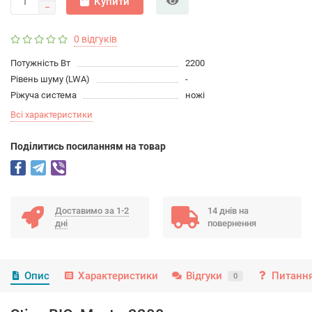
Купити
0 відгуків
Потужність Вт
2200
Рівень шуму (LWA)
-
Ріжуча система
ножі
Всі характеристики
Подiлитись посиланням на товар
Доставимо за 1-2
14 днів на
дні
повернення
Опис
Характеристики
Відгуки
Питання
0