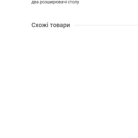
два розширювачі столу
Схожі товари
В подарок: 17 бонусів
Пила торцювальна Makita LF1000
Діаметр диска, мм:
255
Посадковий отвір:
30
Робочи
60583.00 грн.
Купити