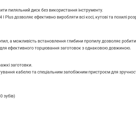
нити пиляльний диск без використання інструменту.
I Plus дозволяє ефективно виробляти всі косі, кутові та похилі роз
пил, а можливість встановлення глибини пропилу дозволяє робити
ks для ефективного торцювання заготовок з однаковою довжиною.
важкі заготовки.
тування кабелю та спеціальним запобіжним пристроєм для зручност
0 зубів)