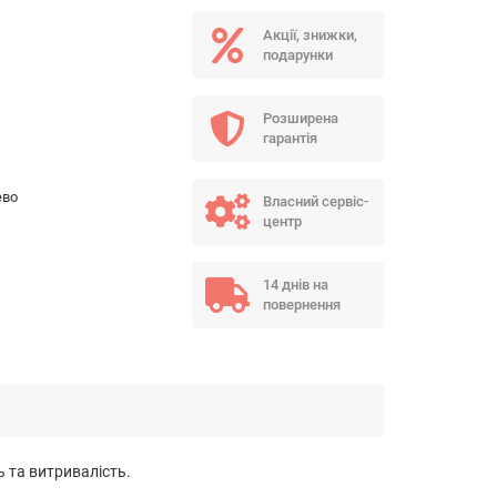
Акції, знижки,
подарунки
Розширена
гарантія
ево
Власний сервіс-
центр
14 днів на
повернення
 та витривалість.