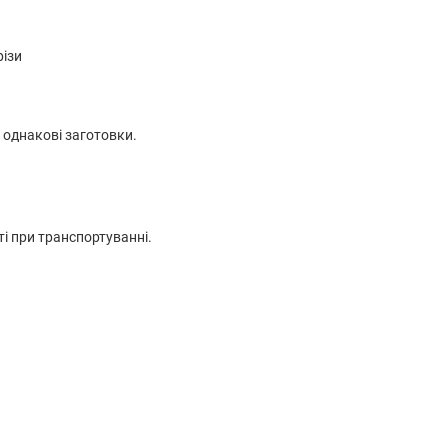
різи
 однакові заготовки.
і при транспортуванні.