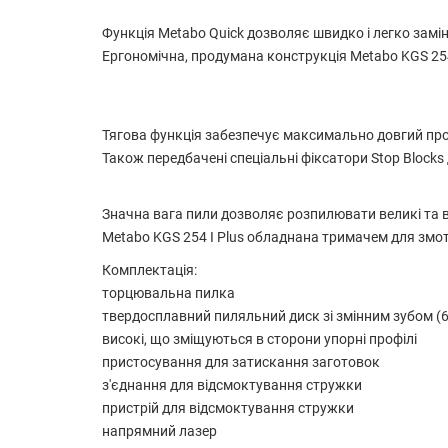
Функція Metabo Quick дозволяє швидко і легко замі
Ергономічна, продумана конструкція Metabo KGS 254 
Тягова функція забезпечує максимально довгий про
Також передбачені спеціальні фіксатори Stop Bloc
Значна вага пили дозволяє розпилювати великі та 
Metabo KGS 254 I Plus обладнана тримачем для змо
Комплектація:
торцювальна пилка
твердосплавний пиляльний диск зі змінним зубом (6
високі, що зміщуються в сторони упорні профілі
пристосування для затискання заготовок
з'єднання для відсмоктування стружки
пристрій для відсмоктування стружки
напрямний лазер