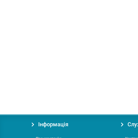
В подарок: 15 бонусів
Пила торцювальна Bosch PCM 8S
Діаметр диска, мм:
210
Посадковий отвір:
30
Робочи
10540.00 грн.
під замовлення
Інформація
Слу