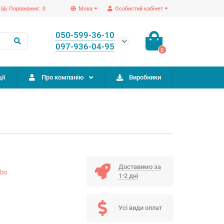
Порівняння:
0
Мова
Особистий кабінет
050-599-36-10
097-936-04-95
0
ії
Про компанію
Виробники
Доставимо за
bo
1-2 дні
Усі види оплат