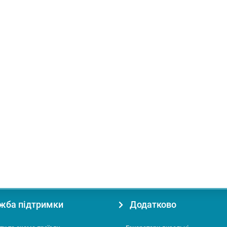
й матеріал:
Дерево
Функція протяжки:
З протяжкою
жба підтримки
Додатково