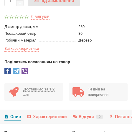
під замовлення
0 відгуків
Діаметр диска, мм
260
Посадковий отвір
30
Робочий матеріал
Дерево
Всі характеристики
Подiлитись посиланням на товар
Доставимо за 1-2
14 днів на
дні
повернення
Опис
Характеристики
Відгуки
Питання
0