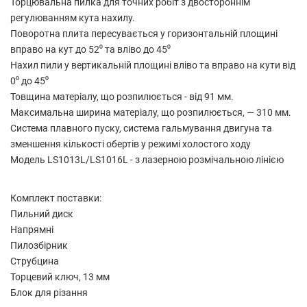
Торцювальна пилка для точних робіт з двостороннім
регулюванням кута нахилу.
Поворотна плита пересувається у горизонтальній площині
вправо на кут до 52⁰ та вліво до 45⁰
Нахил пили у вертикальній площині вліво та вправо на кути від
0⁰ до 45⁰
Товщина матеріалу, що розпилюється - від 91 мм.
Максимальна ширина матеріалу, що розпилюється, — 310 мм.
Система плавного пуску, система гальмування двигуна та
зменшення кількості обертів у режимі холостого ходу
Модель LS1013L/LS1016L - з лазерною розмічальною лінією
Комплект поставки:
Пильний диск
Напрямні
Пилозбірник
Струбцина
Торцевий ключ, 13 мм
Блок для різання