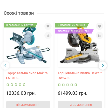
Схожі товари
В подарок: 17 бонусів
В подарок: 25 бонусів
Доставка по Україні 1грн.
Торцювальна пила Makita
Торцювальна пилка DeWalt
LS1018L
DWS780
12336.00 грн.
61499.03 грн.
під замовлення
під замовлення