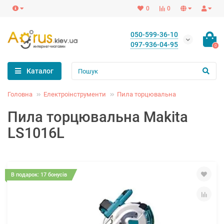
0
0
050-599-36-10
097-936-04-95
0
Каталог
Головна
Електроінструменти
Пила торцювальна
Пила торцювальна Makita
LS1016L
В подарок: 17 бонусів