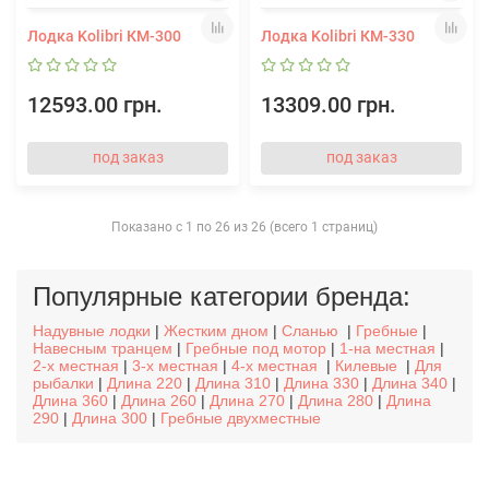
Лодка Kolibri КМ-300
Лодка Kolibri КМ-330
12593.00 грн.
13309.00 грн.
под заказ
под заказ
Показано с 1 по 26 из 26 (всего 1 страниц)
Популярные категории бренда:
Надувные лодки
|
Жестким дном
|
Сланью
|
Гребные
|
Навесным транцем
|
Гребные под мотор
|
1-на местная
|
2-х местная
|
3-х местная
|
4-х местная
|
Килевые
|
Для
рыбалки
|
Длина 220
|
Длина 310
|
Длина 330
|
Длина 340
|
Длина 360
|
Длина 260
|
Длина 270
|
Длина 280
|
Длина
290
|
Длина 300
|
Гребные двухместные