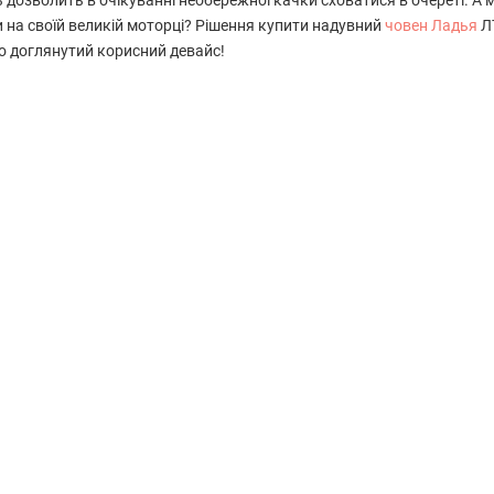
 дозволить в очікуванні необережної качки сховатися в очереті. А м
и на своїй великій моторці? Рішення купити надувний
човен Ладья
ЛТ
о доглянутий корисний девайс!