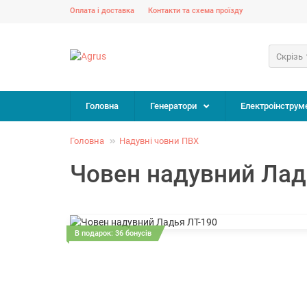
Оплата і доставка
Контакти та схема проїзду
Скрізь
Головна
Генератори
Електроінструм
Головна
Надувні човни ПВХ
Човен надувний Лад
В подарок: 36 бонусів