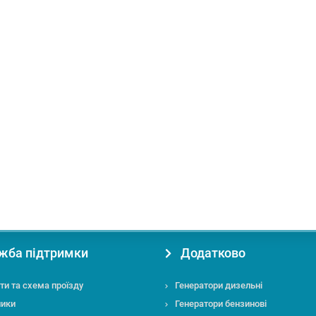
 балона, см:
30
Щільність тканини, г/м²:
850
жба підтримки
Додатково
ти та схема проїзду
Генератори дизельні
ники
Генератори бензинові