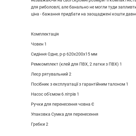
незважаючи на свої скромні розміри! Її компактність
для риболовлі, але банально не могли туди запливт
ціна - бажання придбати на заощаджені кошти давн
Комплектація
Човен 1
Сидіння Одне, р-р 620х200х15 мм
Ремкомплект (клей для ПВХ, 2 латки з ПВХ) 1
Леєр рятувальний 2
Посібник з експлуатації з гарантійним талоном 1
Насос об'ємом 6 літрів 1
Ручки для перенесення човна Є
Упаковка Сумка для перенесення
Гребки 2