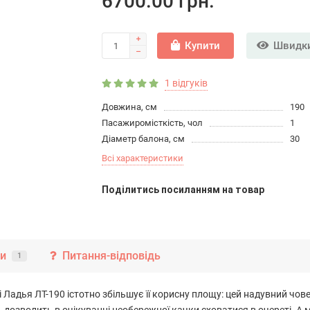
6700.00 грн.
Купити
Швидки
1 відгуків
Довжина, см
190
Пасажиромісткість, чол
1
Діаметр балона, см
30
Всі характеристики
Подiлитись посиланням на товар
ки
Питання-відповідь
1
і Ладья ЛТ-190 істотно збільшує її корисну площу: цей надувний чо