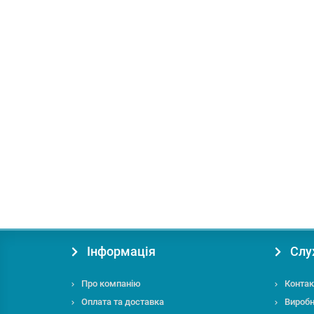
В подарок: 36 бонусів
Човен надувний Ладья ЛТ-190УЕ
Довжина, см:
190
Пасажиромісткість, чол:
1
Діаметр
6354.00 грн.
Купити
Інформація
Слу
Про компанію
Контак
Оплата та доставка
Вироб