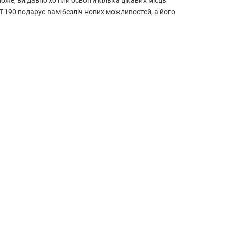
оже, ви давно хотіли освоїти кілька цікавих місць
-190 подарує вам безліч нових можливостей, а його