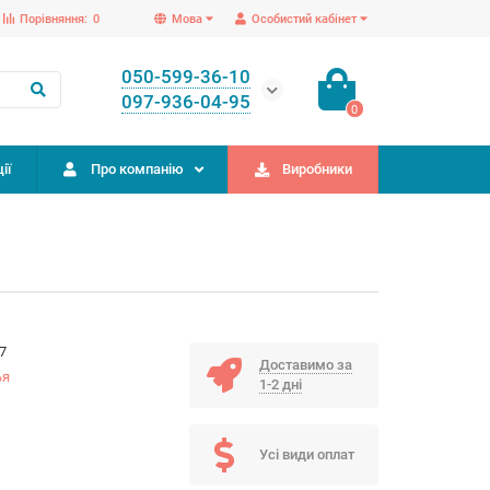
Порівняння:
0
Мова
Особистий кабінет
050-599-36-10
097-936-04-95
0
ії
Про компанію
Виробники
7
Доставимо за
ья
1-2 дні
Усі види оплат