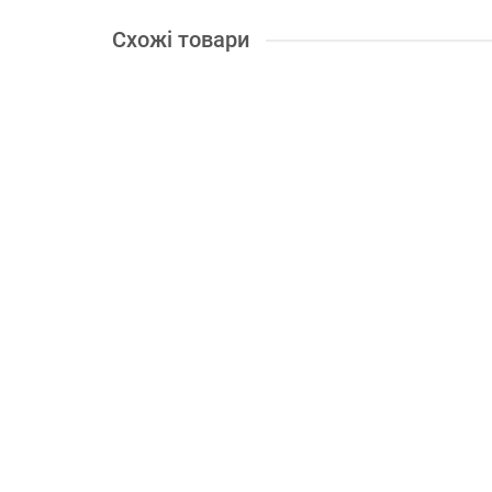
Схожі товари
В подарок: 36 бонусів
Човен надувний Ладья ЛТ-190Е
Довжина, см:
190
Пасажиромісткість, чол:
1
Діаметр
5903.00 грн.
Купити
В подарок: 36 бонусів