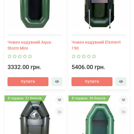
Човен надувний Aqua-
Човен надувний Element
Storm Mini
190
3332.00 грн.
5406.00 грн.
Купити
Купити
В подарок: 31 бонусів
В подарок: 36 бонусів