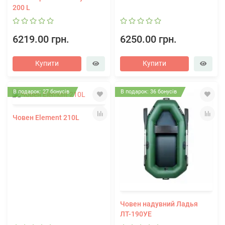
200 L
6219.00 грн.
6250.00 грн.
Купити
Купити
В подарок: 27 бонусів
В подарок: 36 бонусів
Човен Element 210L
Човен надувний Ладья
ЛТ-190УЕ