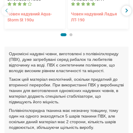
Човен надувний Aqua-
Човен надувний Ладья
Storm St 190u
ЛТ-190
Одномісні надувні човни, виготовлені з полівінілхлориду
(ПВХ), дуже затребувані серед рибалок та любителів
відпочинку на воді. ПВХ є синтетичним полімером, що
володіє високим рівнем еластичності та міцності.
Також цей матеріал екологічний, оскільки придатний до
вторинної переробки. При використанні ПВХ у виробництві
тканин для виготовлення одномісних надувних човнів, в
матеріал додають спеціальні стабілізатори, що
підвищують його міцність.
Полівінілхлоридна тканина має незначну товщину, тому
один на одного знаходяться 5 шарів тканини ПВХ, але
оскільки даний матеріал має 2 сторони, кількість шарів
подвоюється, збільшуючи щільність виробу.