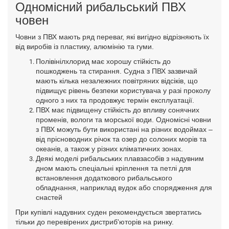
Одномісний рибальський ПВХ
човен
Човни з ПВХ мають ряд переваг, які вигідно відрізняють їх
від виробів із пластику, алюмінію та гуми.
Полівінілхлорид має хорошу стійкість до
пошкоджень та стирання. Судна з ПВХ зазвичай
мають кілька незалежних повітряних відсіків, що
підвищує рівень безпеки користувача у разі проколу
одного з них та продовжує термін експлуатації.
ПВХ має підвищену стійкість до впливу сонячних
променів, вологи та морської води. Одномісні човни
з ПВХ можуть бути використані на різних водоймах –
від прісноводних річок та озер до солоних морів та
океанів, а також у різних кліматичних зонах.
Деякі моделі рибальських плавзасобів з надувним
дном мають спеціальні кріплення та петлі для
встановлення додаткового рибальського
обладнання, наприклад вудок або спорядження для
снастей
При купівлі надувних суден рекомендується звертатись
тільки до перевірених дистриб'юторів на ринку.