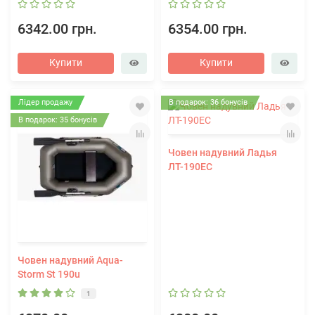
6342.00 грн.
6354.00 грн.
Купити
Купити
Лідер продажу
В подарок: 36 бонусів
В подарок: 35 бонусів
Човен надувний Ладья
ЛТ-190ЕС
Човен надувний Aqua-
Storm St 190u
1