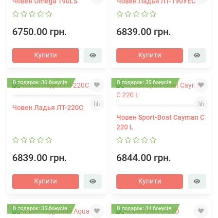
Човен Omega 190LS
Човен Ладья ЛТ-190УЕС
6750.00 грн.
6839.00 грн.
Купити
Купити
В подарок: 36 бонусів
В подарок: 35 бонусів
Човен Ладья ЛТ-220С
Човен Sport-Boat Cayman C
220 L
6839.00 грн.
6844.00 грн.
Купити
Купити
В подарок: 35 бонусів
В подарок: 34 бонусів