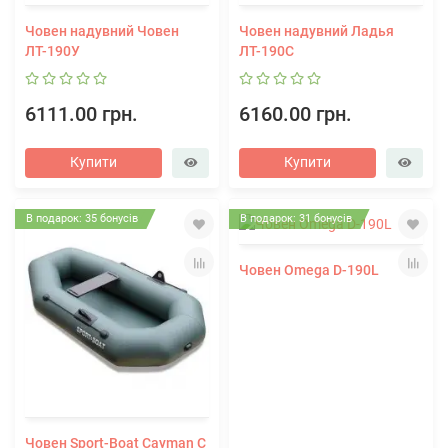
Човен надувний Човен
Човен надувний Ладья
ЛТ-190У
ЛТ-190С
6111.00 грн.
6160.00 грн.
Купити
Купити
В подарок: 35 бонусів
В подарок: 31 бонусів
Човен Omega D-190L
Човен Sport-Boat Cayman C