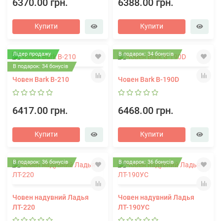
6370.00 грн.
6388.00 грн.
Купити
Купити
Лідер продажу
В подарок: 34 бонусів
В подарок: 34 бонусів
Човен Bark B-210
Човен Bark B-190D
6417.00 грн.
6468.00 грн.
Купити
Купити
В подарок: 36 бонусів
В подарок: 36 бонусів
Човен надувний Ладья
Човен надувний Ладья
ЛТ-220
ЛТ-190УС