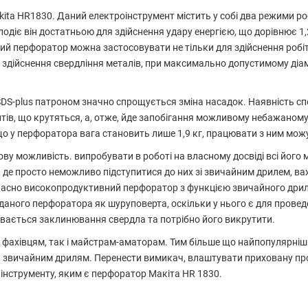
kita HR1830. Даний електроінструмент містить у собі два режими ро
одіє він достатньою для здійснення удару енергією, що дорівнює 1,
ний перфоратор можна застосовувати не тільки для здійснення роб
я здійснення свердління металів, при максимально допустимому діа
SDS-plus патроном значно спрощується зміна насадок. Наявність 
тів, що крутяться, а, отже, йде запобігання можливому небажаному
о у перфоратора вага становить лише 1,9 кг, працювати з ним мож
ову можливість.
випробувати в роботі на власному досвіді всі його 
и, де просто неможливо підступитися до них зі звичайним дрилем, в
асно високопродуктивний перфоратор з функцією звичайного дриля
 даного перфоратора як шуруповерта, оскільки у нього є для прове
увається заклинювання свердла та потрібно його викрутити.
 фахівцям, так і майстрам-аматорам. Тим більше що найпопулярніш
х» звичайним дрилям. Перенести вимикач, влаштувати приховану про
інструменту, яким є перфоратор Макіта HR 1830.