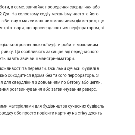
боти, а саме, звичайне проведення свердління або
2 Дж. На холостому ході у механізму частота його
іт з бетону з максимальним можливим діаметром, що
метрі отвори, що просвердлюється перфоратором, зі
спеціальної розчеплюючої муфти робить можливим
 ривку. Ця особливість захищає від передчасного
уть навіть звичайні майстри-аматори.
можливості та переваги. Оскільки сучасні будівлі в
ажко обходитися вдома без такого перфоратора. З
 для свердління з довбанням по бетону або цегли.
дення розгвинчування або загвинчування реверс.
ими матеріалами для будівництва сучасних будівель
водку або просто повісити картину на стіну досить