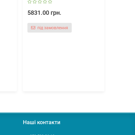
5831.00 грн.
Перфорат
Енергія уд
під замовлення
ні
Патро
800
12592.0
Наші контакти