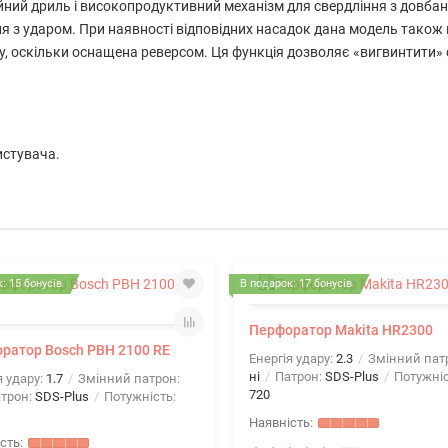
ний дриль і високопродуктивний механізм для свердління з довбан
ня з ударом. При наявності відповідних насадок дана модель також
су, оскільки оснащена реверсом. Ця функція дозволяє «вигвинтити»
истувача.
: 15 бонусів
В подарок: 17 бонусів
Перфоратор Makita HR2300
ратор Bosch PBH 2100 RE
Енергія удару:
2.3
Змінний пат
ні
Патрон:
SDS-Plus
Потужніс
я удару:
1.7
Змінний патрон:
720
трон:
SDS-Plus
Потужність: