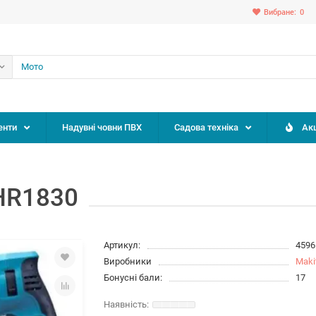
Вибране:
0
енти
Надувні човни ПВХ
Садова техніка
Акц
HR1830
Артикул:
4596
Виробники
Maki
Бонусні бали:
17