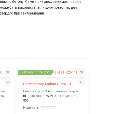
ням по бетону. Саме в цих двох режимах працює
 може бути використана як шуруповерт як для
 свердло при заклиниванні.
В подарок: 17 бонусів
В подарок: 17 
Перфоратор Makita HR2611F
рон:
Енергія удару:
2.9
Змінний патрон:
ть:
ні
Патрон:
SDS-Plus
Потужність:
800