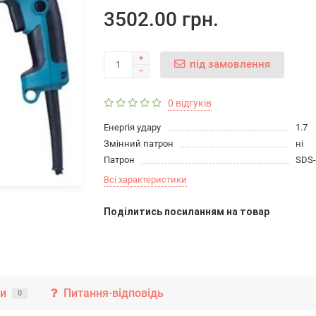
3502.00 грн.
під замовлення
0 відгуків
Енергія удару
1.7
Змінний патрон
ні
Патрон
SDS-
Всі характеристики
Подiлитись посиланням на товар
ки
Питання-відповідь
0