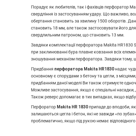
Порадує як любителів, так і фахівців перфоратор Ma
свердління із застосуванням удару. Що важливо, вол
обертання становить за хвилину 1500 оборотів. Да
становить 18 мм, але також застосовувати його дл
свердлильним патроном, що становить 13 мм.
Завдяки комплектації перфоратора Makita HR1830 
при заклинюванні бура плавне ковзання всіх елемен
зношування механізм перфоратора. Завдяки тому, щ
Придбання
перфоратора Makita HR1830
надає чуд
основному є спорудами з бетону та цегли, з місцям
придбанням даної моделі Ви також отримуєте одноч
Можливе застосування, якщо є спеціальні насадки,
Також реверс допомагає в тих випадках, якщо відб
Перфоратор
Makita HR 1830
припаде до вподоби, як
залишаються цегла і бетон, які не завжди «по зуба
проблематично, якщо під рукою немає відповідного 