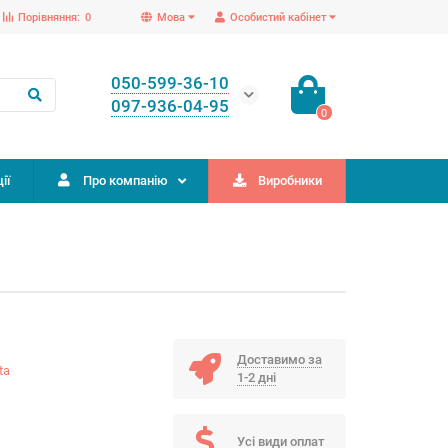
Порівняння:
0
Мова
Особистий кабінет
050-599-36-10
097-936-04-95
0
ії
Про компанію
Виробники
Доставимо за
ta
1-2 дні
Усі види оплат