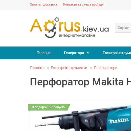
Оплата і доставка
Контакти та схема проїзду
Скрізь
Головна
Генератори
Електроінструм
Головна
Електроінструменти
Перфоратори
Перфоратор Makita 
В подарок: 17 бонусів