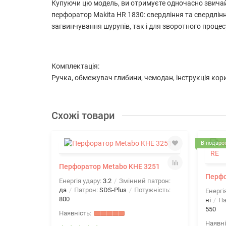
Купуючи цю модель, ви отримуєте одночасно звичай
перфоратор Makita HR 1830: свердління та свердлін
загвинчування шурупів, так і для зворотного проце
Комплектація:
Ручка, обмежувач глибини, чемодан, інструкція кор
Схожі товари
В подарок
Перфоратор Metabo KHE 3251
Перфо
Енергія удару:
3.2
Змінний патрон:
да
Патрон:
SDS-Plus
Потужність:
Енергі
800
ні
Па
550