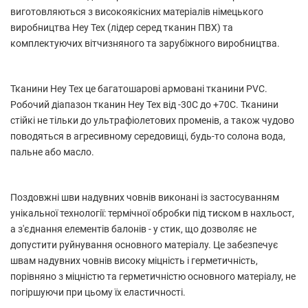
виготовляються з високоякісних матеріалів німецького
виробництва Hey Tex (лідер серед тканин ПВХ) та
комплектуючих вітчизняного та зарубіжного виробництва.
Тканини Hey Tex це багатошарові армовані тканини PVC.
Робочий діапазон тканин Hey Tex від -30С до +70С. Тканини
стійкі не тільки до ультрафіолетових променів, а також чудово
поводяться в агресивному середовищі, будь-то солона вода,
пальне або масло.
Поздовжні шви надувних човнів виконані із застосуванням
унікальної технології: термічної обробки під тиском в нахльост,
а з'єднання елементів балонів - у стик, що дозволяє не
допустити руйнування основного матеріалу. Це забезпечує
швам надувних човнів високу міцність і герметичність,
порівняно з міцністю та герметичністю основного матеріалу, не
погіршуючи при цьому їх еластичності.