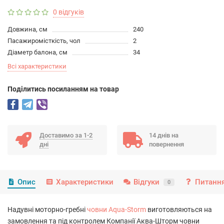
0 відгуків
Довжина, см
240
Пасажиромісткість, чол
2
Діаметр балона, см
34
Всі характеристики
Подiлитись посиланням на товар
Доставимо за 1-2
14 днів на
дні
повернення
Опис
Характеристики
Відгуки
Питання
0
Надувні моторно-гребні
човни Aqua-Storm
виготовляються на
замовлення та під контролем Компанії Аква-Шторм човни