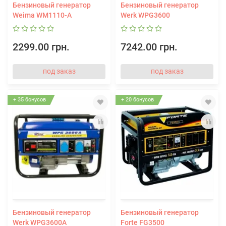
Бензиновый генератор
Бензиновый генератор
Weima WM1110-A
Werk WPG3600
2299.00 грн.
7242.00 грн.
под заказ
под заказ
+ 35 бонусов
+ 20 бонусов
Бензиновый генератор
Бензиновый генератор
Werk WPG3600A
Forte FG3500