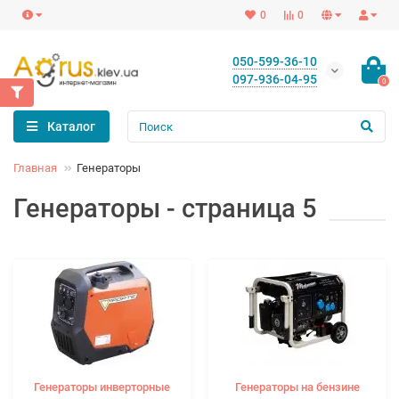
0
0
050-599-36-10
097-936-04-95
0
Каталог
Главная
Генераторы
Генераторы - страница 5
Генераторы инверторные
Генераторы на бензине