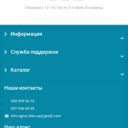
Показано с 121 по 150 из 213 (всего 8 страниц)
Информация
Служба поддержки
Каталог
Наши контакты
050-599-36-10
097-936-04-95
info.agrus.kiev.ua@gmail.com
Наш адрес