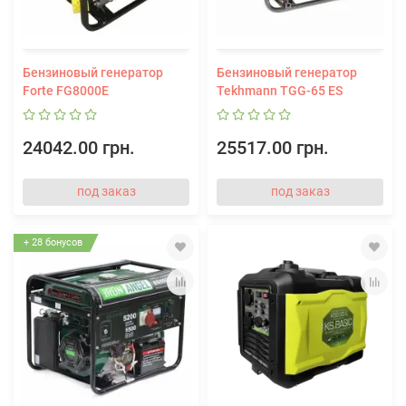
Бензиновый генератор
Бензиновый генератор
Forte FG8000E
Tekhmann TGG-65 ES
24042.00 грн.
25517.00 грн.
под заказ
под заказ
+ 28 бонусов