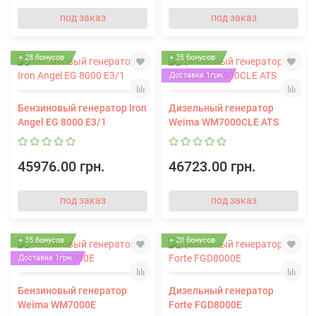
под заказ
под заказ
+ 28 бонусов
+ 35 бонусов
Доставка 1грн.
Бензиновый генератор Iron
Дизельный генератор
Angel EG 8000 E3/1
Weima WM7000CLE ATS
45976.00 грн.
46723.00 грн.
под заказ
под заказ
+ 35 бонусов
+ 20 бонусов
Доставка 1грн.
Бензиновый генератор
Дизельный генератор
Weima WM7000E
Forte FGD8000E