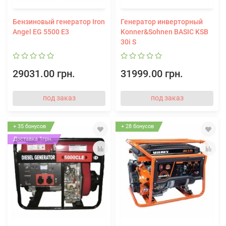
Бензиновый генератор Iron
Генератор инверторный
Angel EG 5500 E3
Konner&Sohnen BASIC KSB
30i S
29031.00 грн.
31999.00 грн.
под заказ
под заказ
+ 35 бонусов
+ 28 бонусов
Доставка 1грн.